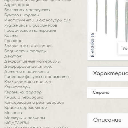
Аэрография
Багетная мастерская
Бумага и картон
Инструменты и аксессуары для
художников и дизайнеров
Графические материалы
Кисти
Гравюра
Золочение и иконопись
Ув
Боди-арт и татуаж
Декупаж
Декоративные материалы
Декорирование стекла
Детское творчество
Характери
Гипсовые фигуры и орнаменты
Каллиграфия и письмо
Канцтовары
Керамика, фарфор
Страна
Книги и периодика
Консервация и реставрация
Краски аэрозольные
Мозаика
Маркеры и роллеры
Описание
МОДЕЛИЗМ