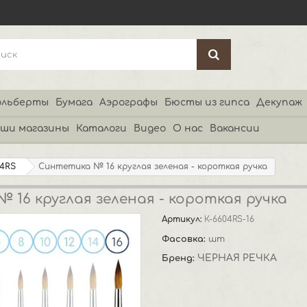
льберты
Бумага
Аэрографы
Бюсты из гипса
Декупаж
ши магазины
Каталоги
Видео
О нас
Вакансии
04RS
Синтетика № 16 круглая зеленая - короткая ручка
 16 круглая зеленая - короткая ручка
Артикул:
К-6604RS-16
Фасовка:
шт
ЧЕРНАЯ РЕЧКА
Бренд: