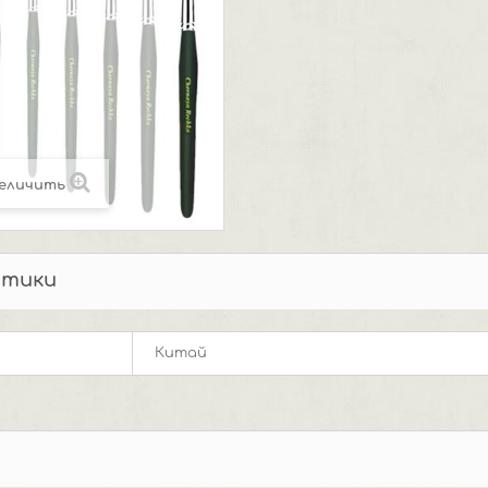
еличить
стики
Китай