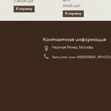
гр/м
3 465,00 руб
284,00 руб
В корзину
В корзину
Контактная информация
Черная Речка, Москва
Звоните нам:
88007074581, 8996721