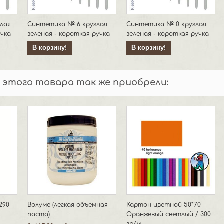
лая
Синтетика № 6 круглая
Синтетика № 0 круглая
учка
зеленая - короткая ручка
зеленая - короткая ручка
В корзину!
В корзину!
 этого товара так же приобрели:
290
Волуме (легкая объемная
Картон цветной 50*70
паста)
Оранжевый светлый / 300