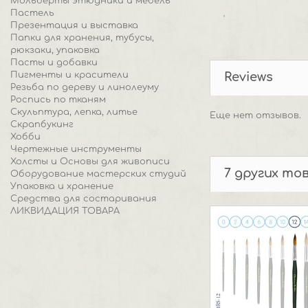
Мольберты этюдники и мебель
Пастель
'
Презентация и выставка
Папки для хранения, тубусы,
рюкзаки, упаковка
Пасты и добавки
Пигменты и красители
Reviews
Резьба по дереву и линолеуму
Роспись по тканям
Скульптура, лепка, литье
Еще нет отзывов.
Скрапбукинг
Хобби
Чертежные инструменты
Холсты и Основы для живописи
7 других то
Оборудование мастерских студий
Упаковка и хранение
Средства для состаривания
ЛИКВИДАЦИЯ ТОВАРА