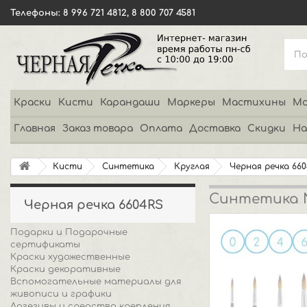
Телефоны: 8 996 721 4812, 8 800 707 4581
Краски
Кисти
Карандаши
Маркеры
Мастихины
Мо
Главная
Заказ товара
Оплата
Доставка
Скидки
На
Кисти
Синтетика
Круглая
Черная речка 66
Синтетика №
Черная речка 6604RS
Подарки и Подарочные
сертификаты
Краски художественные
Краски декоративные
Вспомогательные материалы для
живописи и графики
Адгезивы и средства крепления