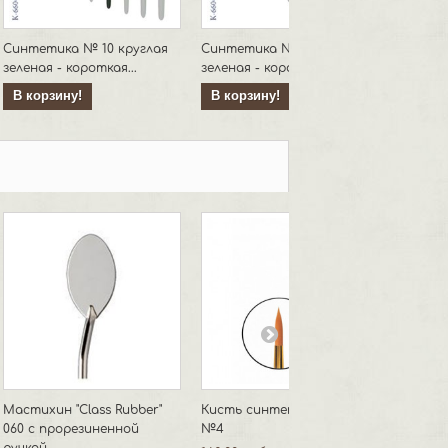
Синтетика № 10 круглая
Синтетика № 4 круглая
Синтет
зеленая - короткая...
зеленая - короткая ручка
зеленая
В корзину!
В корзину!
В кор
Мастихин "Class Rubber"
Кисть синтетика круглая
Мастих
060 с прорезиненной
№4
SC