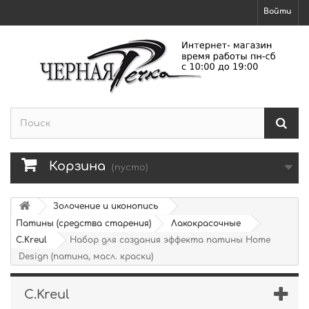
Войти
Корзина
(пусто)
Золочение и иконопись
Патины (средства старения)
Лакокрасочные
C.Kreul
Набор для создания эффекта патины Home
Design (патина, масл. краски)
C.Kreul