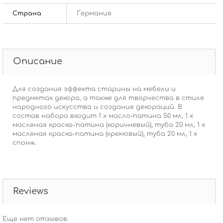
Страна
Германия
Описание
Для создания эффекта старины на мебели и
предметах декора, а также для творчества в стиле
народного искусства и создания декораций. В
состав набора входит 1 х масло-патина 50 мл, 1 х
масляная краска-'патина (коричневый), туба 20 мл, 1 х
масляная краска-патина (кремовый), туба 20 мл, 1 х
спонж.
Reviews
Еще нет отзывов.