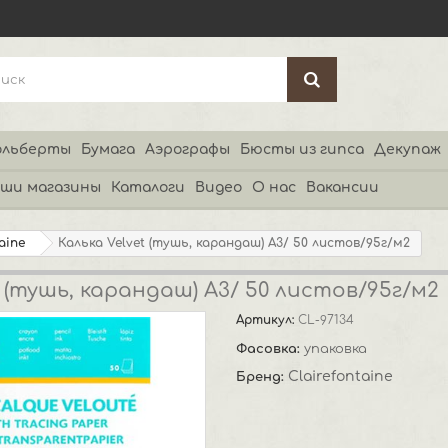
льберты
Бумага
Аэрографы
Бюсты из гипса
Декупаж
ши магазины
Каталоги
Видео
О нас
Вакансии
aine
Калька Velvet (тушь, карандаш) А3/ 50 листов/95г/м2
t (тушь, карандаш) А3/ 50 листов/95г/м2
Артикул:
CL-97134
Фасовка:
упаковка
Clairefontaine
Бренд: