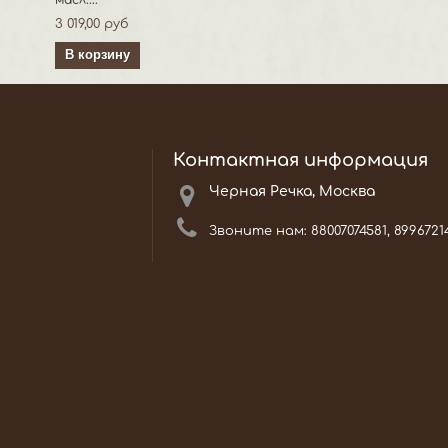
масл....
3 019,00 руб
В корзину
Контактная информация
Черная Речка, Москва
Звоните нам:
88007074581, 8996721