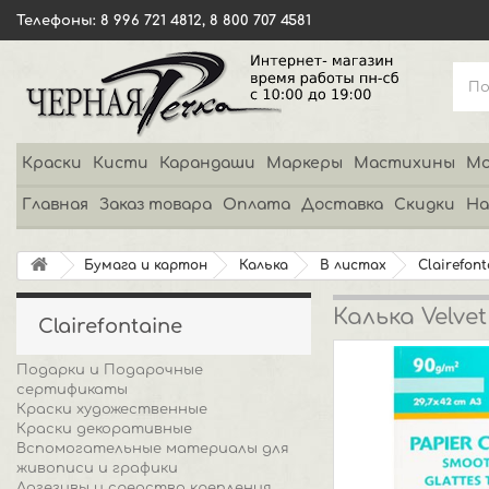
Телефоны: 8 996 721 4812, 8 800 707 4581
Краски
Кисти
Карандаши
Маркеры
Мастихины
Мо
Главная
Заказ товара
Оплата
Доставка
Скидки
На
Бумага и картон
Калька
В листах
Clairefont
Калька Velve
Clairefontaine
Подарки и Подарочные
сертификаты
Краски художественные
Краски декоративные
Вспомогательные материалы для
живописи и графики
Адгезивы и средства крепления