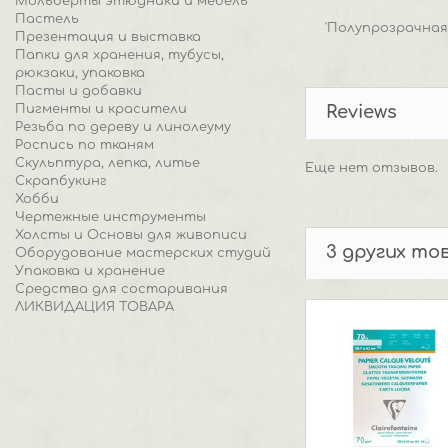
Мольберты этюдники и мебель
Пастель
'Полупрозрачная
Презентация и выставка
Папки для хранения, тубусы,
рюкзаки, упаковка
Пасты и добавки
Пигменты и красители
Reviews
Резьба по дереву и линолеуму
Роспись по тканям
Скульптура, лепка, литье
Еще нет отзывов.
Скрапбукинг
Хобби
Чертежные инструменты
Холсты и Основы для живописи
3 других то
Оборудование мастерских студий
Упаковка и хранение
Средства для состаривания
ЛИКВИДАЦИЯ ТОВАРА