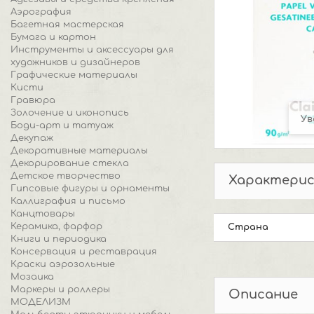
Аэрография
Багетная мастерская
Бумага и картон
Инструменты и аксессуары для
художников и дизайнеров
Графические материалы
Кисти
Гравюра
Золочение и иконопись
Ув
Боди-арт и татуаж
Декупаж
Декоративные материалы
Декорирование стекла
Детское творчество
Характери
Гипсовые фигуры и орнаменты
Каллиграфия и письмо
Канцтовары
Керамика, фарфор
Страна
Книги и периодика
Консервация и реставрация
Краски аэрозольные
Мозаика
Маркеры и роллеры
Описание
МОДЕЛИЗМ