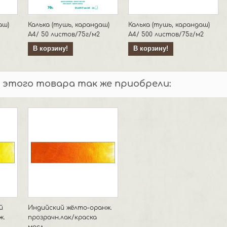
аш)
Калька (тушь, карандаш)
Калька (тушь, карандаш)
А4/ 50 листов/75г/м2
А4/ 500 листов/75г/м2
В корзину!
В корзину!
 этого товара так же приобрели:
й
Индийский жёлто-оранж.
ж.
прозрачн.лак/краска