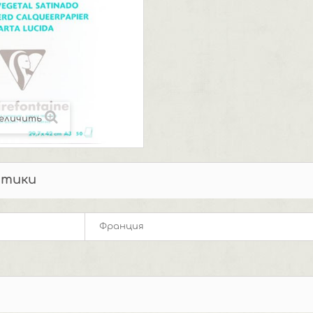
еличить
стики
Франция