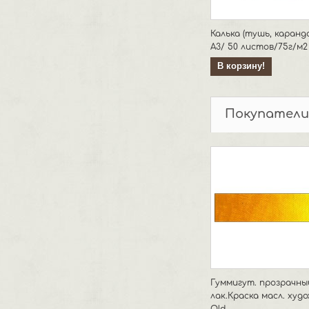
Калька (тушь, каранд
А3/ 50 листов/75г/м2
В корзину!
Покупатели
Гуммигут. прозрачны
лак.Краска масл. худо