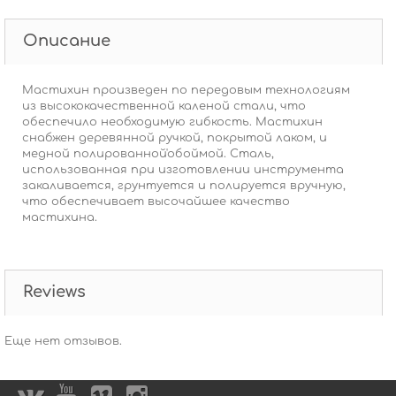
Описание
Мастихин произведен по передовым технологиям
из высококачественной каленой стали, что
обеспечило необходимую гибкость. Мастихин
снабжен деревянной ручкой, покрытой лаком, и
медной полированной'обоймой. Сталь,
использованная при изготовлении инструмента
закаливается, грунтуется и полируется вручную,
что обеспечивает высочайшее качество
мастихина.
Reviews
Еще нет отзывов.