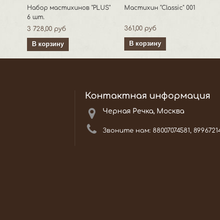
1
Набор мастихинов "PLUS"
Мастихин "Classic" 001
6 шт.
361,00 руб
3 728,00 руб
В корзину
В корзину
Контактная информация
Черная Речка, Москва
Звоните нам:
88007074581, 8996721