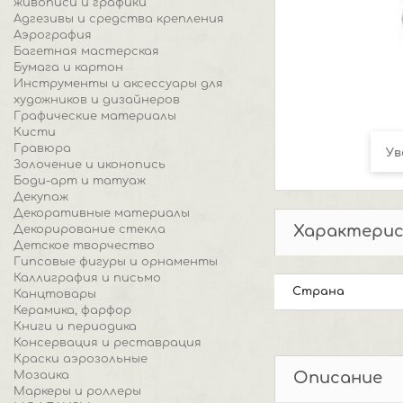
живописи и графики
Адгезивы и средства крепления
Аэрография
Багетная мастерская
Бумага и картон
Инструменты и аксессуары для
художников и дизайнеров
Графические материалы
Кисти
Гравюра
Ув
Золочение и иконопись
Боди-арт и татуаж
Декупаж
Декоративные материалы
Характери
Декорирование стекла
Детское творчество
Гипсовые фигуры и орнаменты
Каллиграфия и письмо
Страна
Канцтовары
Керамика, фарфор
Книги и периодика
Консервация и реставрация
Краски аэрозольные
Мозаика
Описание
Маркеры и роллеры