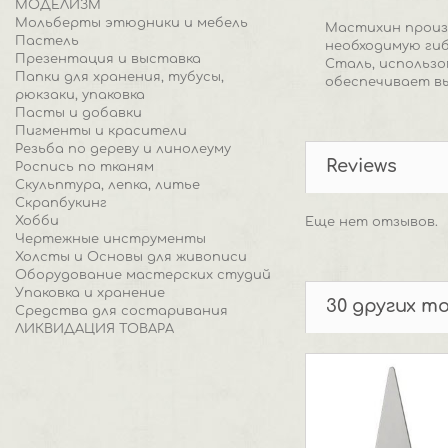
МОДЕЛИЗМ
Мольберты этюдники и мебель
Мастихин произв
Пастель
необходимую гиб
Презентация и выставка
Сталь, использо
Папки для хранения, тубусы,
обеспечивает в
рюкзаки, упаковка
Пасты и добавки
Пигменты и красители
Резьба по дереву и линолеуму
Reviews
Роспись по тканям
Скульптура, лепка, литье
Скрапбукинг
Хобби
Еще нет отзывов.
Чертежные инструменты
Холсты и Основы для живописи
Оборудование мастерских студий
Упаковка и хранение
30 других т
Средства для состаривания
ЛИКВИДАЦИЯ ТОВАРА