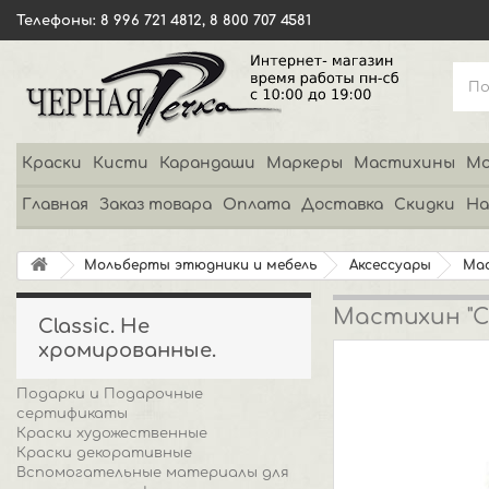
Телефоны: 8 996 721 4812, 8 800 707 4581
Краски
Кисти
Карандаши
Маркеры
Мастихины
Мо
Главная
Заказ товара
Оплата
Доставка
Скидки
На
Мольберты этюдники и мебель
Аксессуары
Ма
Мастихин "Cl
Classic. Не
хромированные.
Подарки и Подарочные
сертификаты
Краски художественные
Краски декоративные
Вспомогательные материалы для