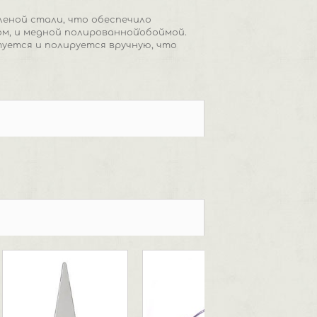
леной стали, что обеспечило
м, и медной полированной'обоймой.
уется и полируется вручную, что