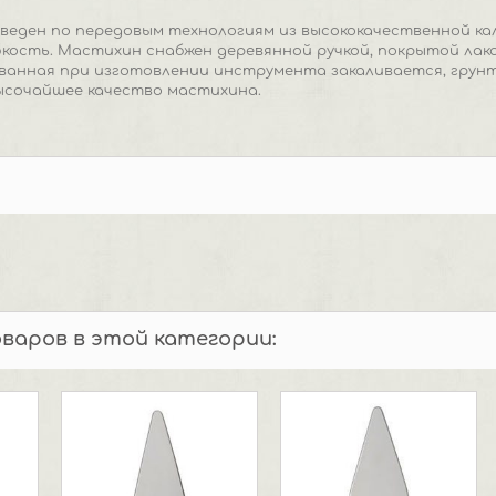
еден по передовым технологиям из высококачественной ка
кость. Мастихин снабжен деревянной ручкой, покрытой лако
ванная при изготовлении инструмента закаливается, грунт
ысочайшее качество мастихина.
оваров в этой категории: