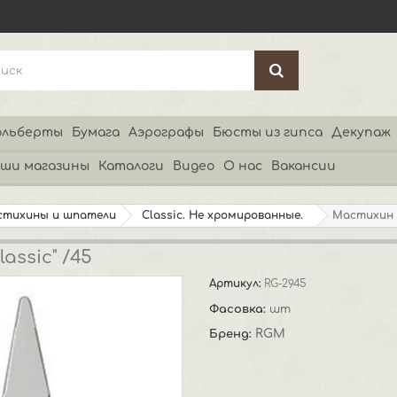
льберты
Бумага
Аэрографы
Бюсты из гипса
Декупаж
ши магазины
Каталоги
Видео
О нас
Вакансии
стихины и шпатели
Classic. Не хромированные.
Мастихин "
assic" /45
Артикул:
RG-2945
Фасовка:
шт
RGM
Бренд: