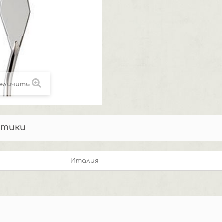
еличить
стики
Италия