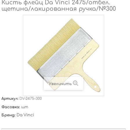
Кисть флейц Da Vinci 2475/отбел.
щетина/лакированная ручка/№300
Увеличить
Артикул:
DV-2475-300
Фасовка:
шт
Da Vinci
Бренд: