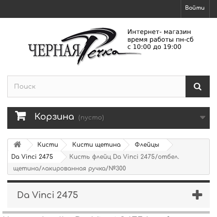
Войти
Корзина
(пусто)
Кисти
Кисти щетина
Флейцы
Da Vinci 2475
Кисть флейц Da Vinci 2475/отбел.
щетина/лакированная ручка/№300
Da Vinci 2475