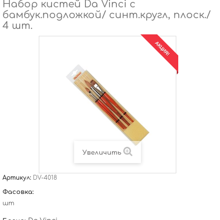
Набор кистей Da Vinci с
бамбук.подложкой/ синт.кругл, плоск./
4 шт.
АКЦИЯ!
Увеличить
Артикул:
DV-4018
Фасовка:
шт