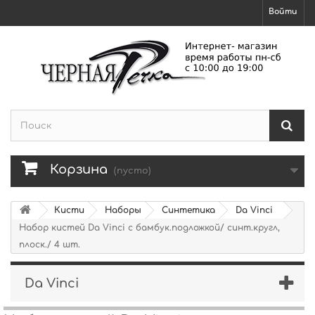
Войти
Корзина
(пусто)
Кисти
Наборы
Синтетика
Da Vinci
Набор кистей Da Vinci с бамбук.подложкой/ синт.кругл,
плоск./ 4 шт.
Da Vinci