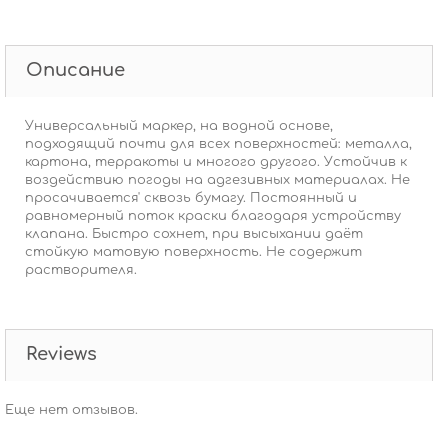
Описание
Универсальный маркер, на водной основе,
подходящий почти для всех поверхностей: металла,
картона, терракоты и многого другого. Устойчив к
воздействию погоды на адгезивных материалах. Не
просачивается' сквозь бумагу. Постоянный и
равномерный поток краски благодаря устройству
клапана. Быстро сохнет, при высыхании даёт
стойкую матовую поверхность. Не содержит
растворителя.
Reviews
Еще нет отзывов.