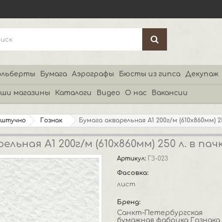
льберты
Бумага
Аэрографы
Бюсты из гипса
Декупаж
ши магазины
Каталоги
Видео
О нас
Вакансии
оштучно
Гознак
Бумага акварельная А1 200г/м (610х860мм) 25
льная А1 200г/м (610х860мм) 250 л. в пач
Артикул:
ГЗ-023
Фасовка:
лист
Бренд:
Санкт-Петербургская
бумажная фабрика Гознака