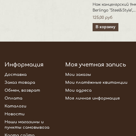
Нож канцелярский 9м
Berlingo "Steel&Style",...
125,00 руб
В корзину
Информация
Моя учетная запись
Доставка
Мои заказы
Заказ товара
Мои платёжные квитанции
Обмен, возврат
Мои адреса
Оплата
Моя личная информация
Каталоги
Новости
Наши магазины и
пункты самовывоза
Карта сайта