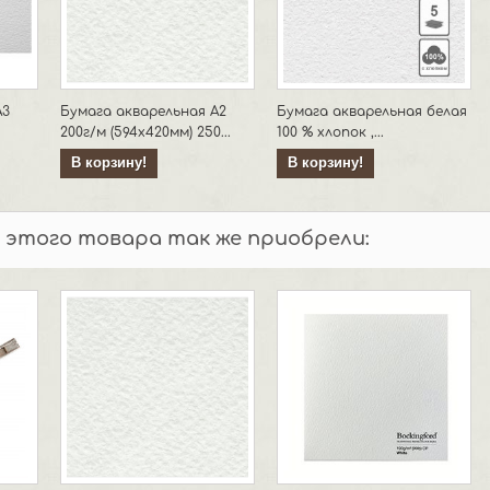
А3
Бумага акварельная А2
Бумага акварельная белая
200г/м (594х420мм) 250...
100 % хлопок ,...
В корзину!
В корзину!
 этого товара так же приобрели: