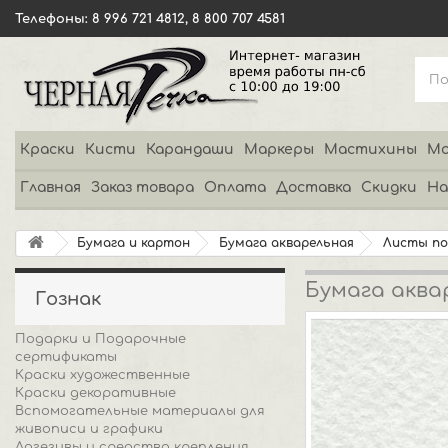
Телефоны: 8 996 721 4812, 8 800 707 4581
Краски
Кисти
Карандаши
Маркеры
Мастихины
Мо
Главная
Заказ товара
Оплата
Доставка
Скидки
На
Бумага и картон
Бумага акварельная
Листы п
Бумага акваре
Гознак
Подарки и Подарочные
сертификаты
Краски художественные
Краски декоративные
Вспомогательные материалы для
живописи и графики
Адгезивы и средства крепления