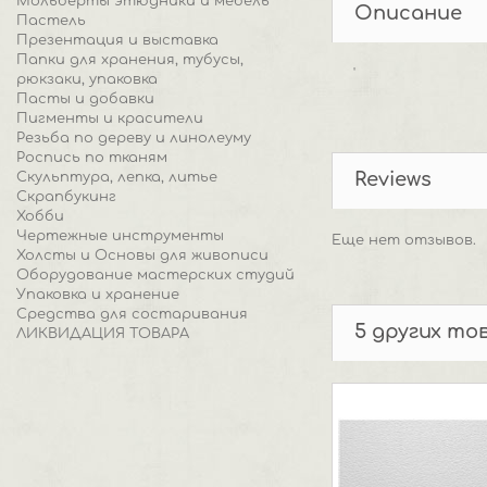
Мольберты этюдники и мебель
Описание
Пастель
Презентация и выставка
Папки для хранения, тубусы,
'
рюкзаки, упаковка
Пасты и добавки
Пигменты и красители
Резьба по дереву и линолеуму
Роспись по тканям
Reviews
Скульптура, лепка, литье
Скрапбукинг
Хобби
Чертежные инструменты
Еще нет отзывов.
Холсты и Основы для живописи
Оборудование мастерских студий
Упаковка и хранение
Средства для состаривания
5 других то
ЛИКВИДАЦИЯ ТОВАРА