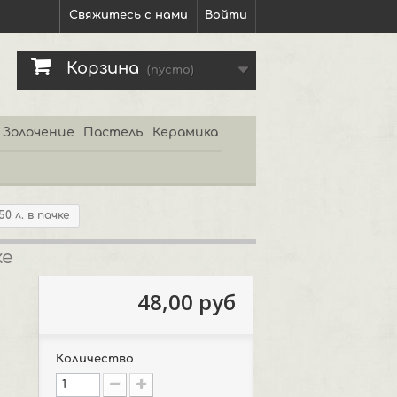
Свяжитесь с нами
Войти
Корзина
(пусто)
Золочение
Пастель
Керамика
0 л. в пачке
ке
48,00 руб
Количество