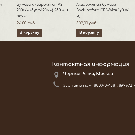
м
Бумага акварельная А2
Акварельная бумага
200г/м (594х420мм) 250 л. в
Bockingford CP White 190 г/
пачке
м,...
26,00 руб
302,00 руб
В корзину
В корзину
Контактная информация
Черная Речка, Москва
Звоните нам:
88007074581, 8996721