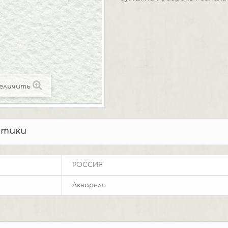
еличить
стики
РОССИЯ
Акварель