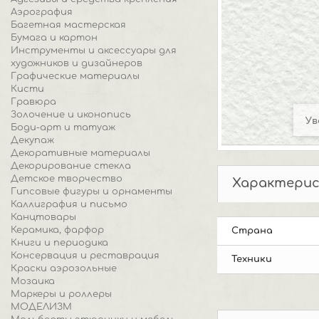
Аэрография
Багетная мастерская
Бумага и картон
Инструменты и аксессуары для
художников и дизайнеров
Графические материалы
Кисти
Гравюра
Золочение и иконопись
Ув
Боди-арт и татуаж
Декупаж
Декоративные материалы
Декорирование стекла
Детское творчество
Характери
Гипсовые фигуры и орнаменты
Каллиграфия и письмо
Канцтовары
Керамика, фарфор
Страна
Книги и периодика
Консервация и реставрация
Техники
Краски аэрозольные
Мозаика
Маркеры и роллеры
МОДЕЛИЗМ