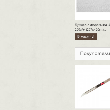
Бумага акварельная 
200г/м (297х420мм)...
В корзину!
Покупатели