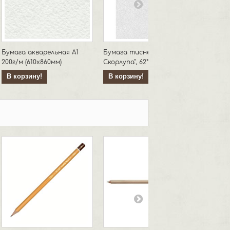
Бумага акварельная А1
Бумага тисненая "Яичная
200г/м (610х860мм)
Скорлупа", 62*94, 200г/м
В корзину!
В корзину!