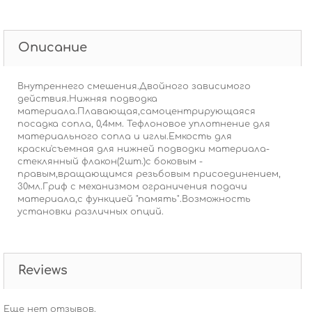
Описание
Внутреннего смешения.Двойного зависимого
действия.Нижняя подводка
материала.Плавающая,самоцентрирующаяся
посадка сопла, 0,4мм. Тефлоновое уплотнение для
материального сопла и иглы.Емкость для
краски'съемная для нижней подводки материала-
стеклянный флакон(2шт.)с боковым -
правым,вращающимся резьбовым присоединением,
30мл.Гриф с механизмом ограничения подачи
материала,с функцией "память".Возможность
установки различных опций.
Reviews
Еще нет отзывов.