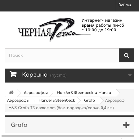
Войти
Корзина
(пусто)
Аэрография
Harder&Steenbeck и Hansa
Аэрографы
Harder&Steenbeck
Grafo
Аэрограф
H&S Grafo T3 автомат (бок. подводка/сопло 0,4мм)
Grafo