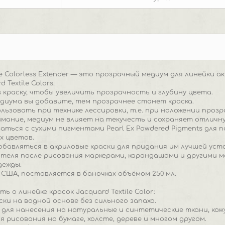
ile Colorless Extender — это прозрачный медиум для линейки
 Textile Colors.
 краску, чтобы увеличить прозрачность и глубину цвета.
диума вы добавите, тем прозрачнее станет краска.
льзовать при технике лессировки, т.е. при наложении прозр
ание, медиум не влияет на текучесть и сохраняет отличну
ться с сухими пигментами Pearl Ex Powdered Pigments для 
х цветов.
обавляться в акриловые краски для придания им лучшей ус
ителя после рисования маркерами, карандашами и другими 
дежды.
 США, поставляется в баночках объёмом 250 мл.
ь о линейке красок Jacquard Textile Color:
ски на водной основе без сильного запаха.
для нанесения на натуральные и синтетические ткани, кожу,
я рисования на бумаге, холсте, дереве и многом другом.