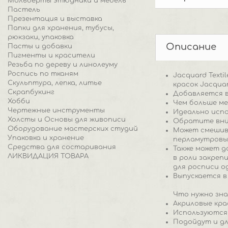
Мольберты этюдники и мебель
Пастель
Презентация и выставка
Папки для хранения, тубусы,
рюкзаки, упаковка
Описание
Пасты и добавки
Пигменты и красители
Резьба по дереву и линолеуму
Роспись по тканям
Jacquard Text
Скульптура, лепка, литье
красок Jacquard
Скрапбукинг
Добавляется в
Хобби
Чем больше ме
Чертежные инструменты
Идеально испо
Холсты и Основы для живописи
Обратите вним
Оборудование мастерских студий
Может смешива
Упаковка и хранение
перламутровы
Средства для состаривания
Также может д
ЛИКВИДАЦИЯ ТОВАРА
в роли закреп
для росписи о
Выпускается в
Что нужно знат
Акриловые кра
Используются 
Подойдут и дл