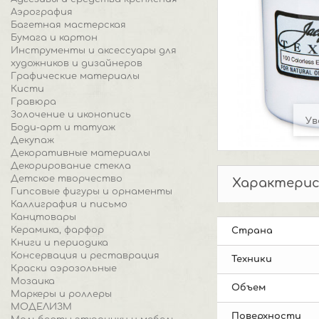
Аэрография
Багетная мастерская
Бумага и картон
Инструменты и аксессуары для
художников и дизайнеров
Графические материалы
Кисти
Гравюра
Золочение и иконопись
Ув
Боди-арт и татуаж
Декупаж
Декоративные материалы
Декорирование стекла
Детское творчество
Характери
Гипсовые фигуры и орнаменты
Каллиграфия и письмо
Канцтовары
Керамика, фарфор
Страна
Книги и периодика
Консервация и реставрация
Техники
Краски аэрозольные
Мозаика
Объем
Маркеры и роллеры
МОДЕЛИЗМ
Поверхности