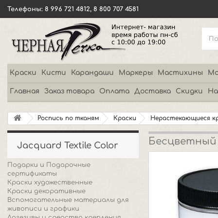
Телефоны: 8 996 721 4812, 8 800 707 4581
Краски
Кисти
Карандаши
Маркеры
Мастихины
Мо
Главная
Заказ товара
Оплата
Доставка
Скидки
На
Роспись по тканям
Краски
Нерастекающиеся к
Бесцветный р
Jacquard Textile Color
Подарки и Подарочные
сертификаты
Краски художественные
Краски декоративные
Вспомогательные материалы для
живописи и графики
Адгезивы и средства крепления