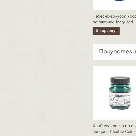
Небесно-голубая кра
по тканям Jacquard...
В корзину!
Покупатели
Хвойная краска по т
Jacquard Textile Colo