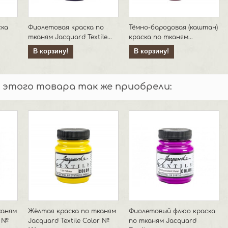
ска
Фиолетовая краска по
Тёмно-бародовая (каштан)
тканям Jacquard Textile...
краска по тканям...
В корзину!
В корзину!
 этого товара так же приобрели:
каням
Жёлтая краска по тканям
Фиолетовый флюо краска
r №
Jacquard Textile Color №
по тканям Jacquard