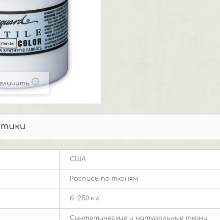
еличить
стики
США
Роспись по тканям
б. 250 мл
Синтетические и натуральные ткани