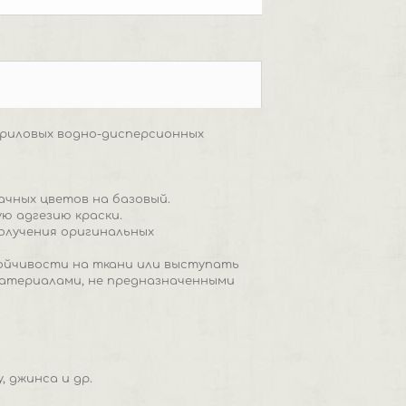
 акриловых водно-дисперсионных
ачных цветов на базовый.
ю адгезию краски.
получения оригинальных
тойчивости на ткани или выступать
материалами, не предназначенными
 джинса и др.