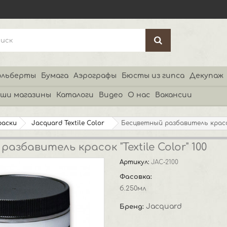
льберты
Бумага
Аэрографы
Бюсты из гипса
Декупаж
ши магазины
Каталоги
Видео
О нас
Вакансии
раски
Jacquard Textile Color
Бесцветный разбавитель красок 
азбавитель красок "Textile Color" 100
Артикул:
JAC-2100
Фасовка:
б.250мл
Jacquard
Бренд: