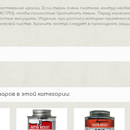
астеканию краски. Если ткань очень плотная, контур необ
AC1793), чтобы полностью пропитать ткань. Перед нанесен
остью высушить. Изделия, при росписи которых применялся
ческой чистке. Хранить контур следует в прохладном, защ
варов в этой категории: