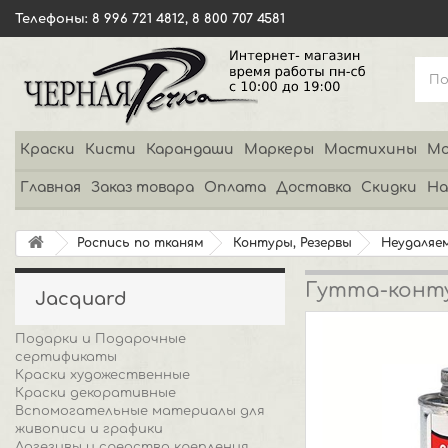
Телефоны: 8 996 721 4812, 8 800 707 4581
Краски
Кисти
Карандаши
Маркеры
Мастихины
Мо
Главная
Заказ товара
Оплата
Доставка
Скидки
На
Роспись по тканям
Контуры, Резервы
Неудаляем
Гутта-конту
Jacquard
Подарки и Подарочные
сертификаты
Краски художественные
Краски декоративные
Вспомогательные материалы для
живописи и графики
Адгезивы и средства крепления