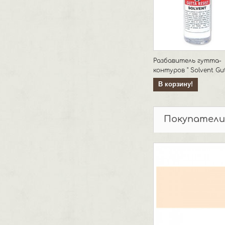
Разбавитель гутта-
контуров " Solvent Gut
В корзину!
Покупатели