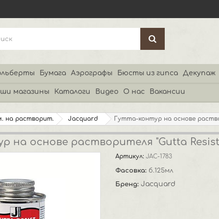
льберты
Бумага
Аэрографы
Бюсты из гипса
Декупаж
ши магазины
Каталоги
Видео
О нас
Вакансии
. на растворит.
Jacquard
Гутта-контур на основе раствор
р на основе растворителя "Gutta Resist
Артикул:
JAC-1783
Фасовка:
б.125мл
Jacquard
Бренд: