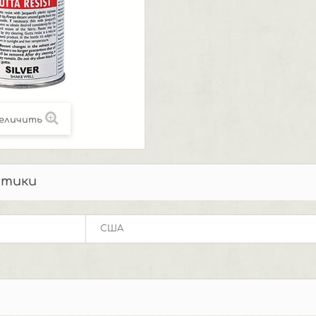
еличить
стики
США