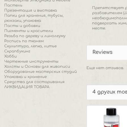
Мольберты этюдники и мебель
Пастель
Препятствует р
Презентация и выставка
разбавителем (J
Папки для хранения, тубусы,
необходимо'полн
рюкзаки, упаковка
подвергать хими
Пасты и добавки
месте.
Пигменты и красители
Резьба по дереву и линолеуму
Роспись по тканям
Скульптура, лепка, литье
Скрапбукинг
Reviews
Хобби
Чертежные инструменты
Холсты и Основы для живописи
Еще нет отзывов.
Оборудование мастерских студий
Упаковка и хранение
Средства для состаривания
ЛИКВИДАЦИЯ ТОВАРА
4 других то