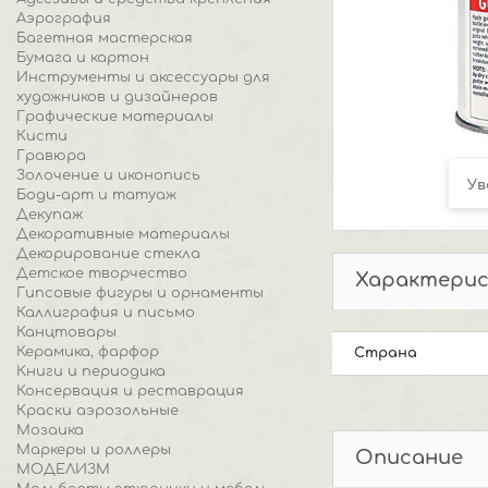
Аэрография
Багетная мастерская
Бумага и картон
Инструменты и аксессуары для
художников и дизайнеров
Графические материалы
Кисти
Гравюра
Золочение и иконопись
Ув
Боди-арт и татуаж
Декупаж
Декоративные материалы
Декорирование стекла
Детское творчество
Характери
Гипсовые фигуры и орнаменты
Каллиграфия и письмо
Канцтовары
Керамика, фарфор
Страна
Книги и периодика
Консервация и реставрация
Краски аэрозольные
Мозаика
Маркеры и роллеры
Описание
МОДЕЛИЗМ