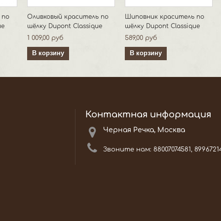
 по
Оливковый краситель по
Шиповник краситель по
ue
шёлку Dupont Classique
шёлку Dupont Classique
1 009,00 руб
589,00 руб
В корзину
В корзину
Контактная информация
Черная Речка, Москва
Звоните нам:
88007074581, 8996721