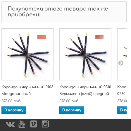
Покупатели этого товара так же
приобрели:
Карандаш чернильный 0103
Карандаш чернильный 0310
Каранд
Мандариновый
Вермильон (алый) средний
0260 О
378,00 руб
378,00 руб
378,00 
В корзину
В корзину
В кор