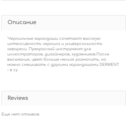
Описание
'Чернильные карандаши сочетают высокую
интенсивность чернила и универсальность
акварели. Прекрасный инструмент для
иллюстраторов, дизайнеров, художников.После
высыхания, цвет больше нельзя размочить, но
можно смешивать с другими карандашами DERWENT
– в су
Reviews
Еще нет отзывов.