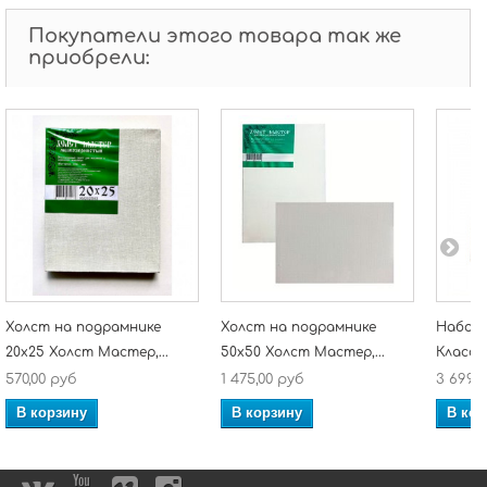
Покупатели этого товара так же
приобрели:
Холст на подрамнике
Холст на подрамнике
Набор
20х25 Холст Мастер,...
50х50 Холст Мастер,...
Класс 1
570,00 руб
1 475,00 руб
3 699,0
В корзину
В корзину
В кор