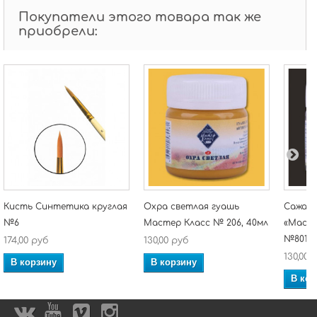
Покупатели этого товара так же
приобрели:
Кисть Синтетика круглая
Охра светлая гуашь
Сажа г
№6
Мастер Класс № 206, 40мл
«Масте
№801
174,00 руб
130,00 руб
130,00 
В корзину
В корзину
В кор