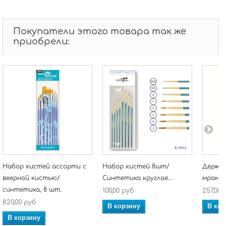
Покупатели этого товара так же
приобрели:
Набор кистей ассорти с
Набор кистей 8шт/
Держат
веерной кистью/
Синтетика круглая...
мрамо
синтетика, 8 шт.
100,00 руб
257,00 
820,00 руб
В корзину
В кор
В корзину