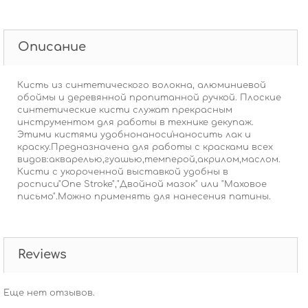
Описание
Кисть из синтетического волокна, алюминиевой
обоймы и деревянной пропитанной ручкой. Плоские
синтетические кисти служат прекрасным
инструментом для работы в технике декупаж.
Этими кистями удобнонаноси'наносить лак и
краску.Предназначена для работы с красками всех
видов:акварелью,гуашью,темперой,акрилом,маслом.
Кисти с укороченной выставкой удобны в
росписи"One Stroke","Двойной мазок" или "Маховое
письмо".Можно применять для нанесения патины.
Reviews
Еще нет отзывов.