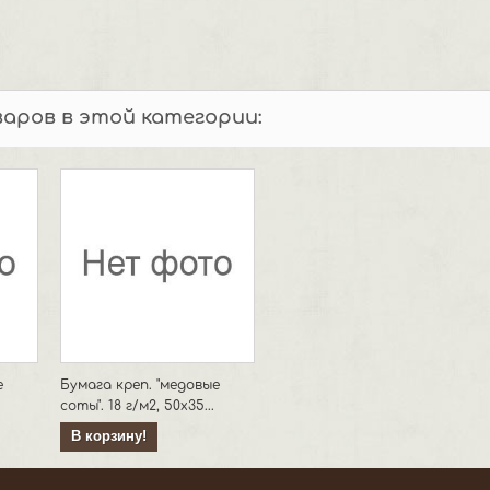
варов в этой категории:
е
Бумага креп. "медовые
соты". 18 г/м2, 50х35...
В корзину!