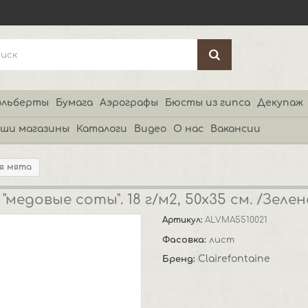
льберты
Бумага
Аэрографы
Бюсты из гипса
Декупаж
ши магазины
Каталоги
Видео
О нас
Вакансии
ая мята
 "медовые соты". 18 г/м2, 50х35 см. /Зел
Артикул:
ALVMA5510021
Фасовка:
лист
Clairefontaine
Бренд: