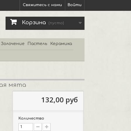
Свяжитесь с нами
Войти
Корзина
(пусто)
Золочение
Пастель
Керамика
еная мята
132,00 руб
Количество