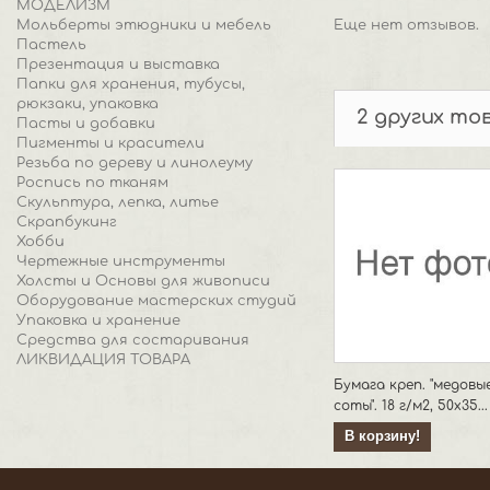
МОДЕЛИЗМ
Мольберты этюдники и мебель
Еще нет отзывов.
Пастель
Презентация и выставка
Папки для хранения, тубусы,
рюкзаки, упаковка
2 других то
Пасты и добавки
Пигменты и красители
Резьба по дереву и линолеуму
Роспись по тканям
Скульптура, лепка, литье
Скрапбукинг
Хобби
Чертежные инструменты
Холсты и Основы для живописи
Оборудование мастерских студий
Упаковка и хранение
Средства для состаривания
ЛИКВИДАЦИЯ ТОВАРА
Бумага креп. "медовы
соты". 18 г/м2, 50х35...
В корзину!