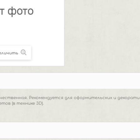
еличить
ачественная. Рекомендуется для оформительских и декорат
тов (в технике 3D).