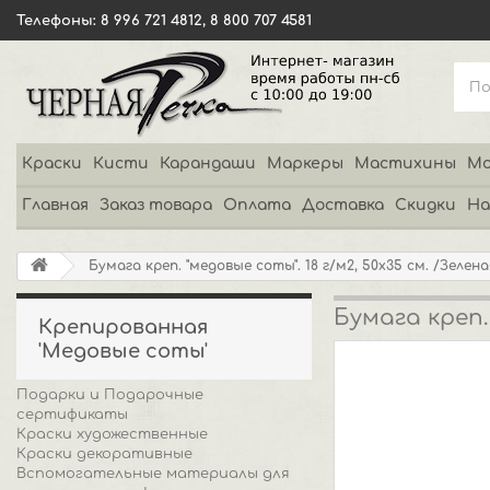
Телефоны: 8 996 721 4812, 8 800 707 4581
Краски
Кисти
Карандаши
Маркеры
Мастихины
Мо
Главная
Заказ товара
Оплата
Доставка
Скидки
На
Бумага креп. "медовые соты". 18 г/м2, 50х35 см. /Зелен
Бумага креп.
Крепированная
'Медовые соты'
Подарки и Подарочные
сертификаты
Краски художественные
Краски декоративные
Вспомогательные материалы для