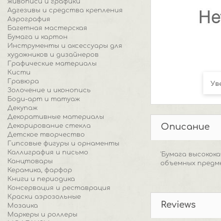
живописи и графики
Адгезивы и средства крепления
Аэрография
Багетная мастерская
Бумага и картон
Инструменты и аксессуары для
художников и дизайнеров
Графические материалы
Кисти
Гравюра
Ув
Золочение и иконопись
Боди-арт и татуаж
Декупаж
Декоративные материалы
Описание
Декорирование стекла
Детское творчество
Гипсовые фигуры и орнаменты
Каллиграфия и письмо
'Бумага высокок
Канцтовары
объемных предме
Керамика, фарфор
Книги и периодика
Консервация и реставрация
Краски аэрозольные
Reviews
Мозаика
Маркеры и роллеры