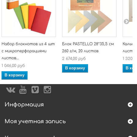
Набор блокнотов из 4 шт
Блок PASTELLO 28*35,5 см
Калька 
с микроперфорациями
260 г/м, 20 листов
листо
листов...
2 674,00 руб
1 320,0
1 046,00 руб
В корзину
В кор
В корзину
Информация
Моя учетная запись