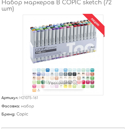
Набор маркеров B COPIC sketch (72
шт)
АКЦИЯ!
Увеличить
Артикул:
H21075-161
Фасовка:
набор
Copic
Бренд: