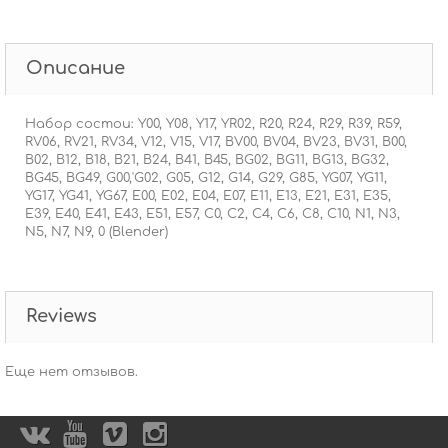
Описание
Набор состои: Y00, Y08, Y17, YR02, R20, R24, R29, R39, R59,
RV06, RV21, RV34, V12, V15, V17, BV00, BV04, BV23, BV31, B00,
B02, B12, B18, B21, B24, B41, B45, BG02, BG11, BG13, BG32,
BG45, BG49, G00,'G02, G05, G12, G14, G29, G85, YG07, YG11,
YG17, YG41, YG67, E00, E02, E04, E07, E11, E13, E21, E31, E35,
E39, E40, E41, E43, E51, E57, C0, C2, C4, C6, C8, C10, N1, N3,
N5, N7, N9, 0 (Blender)
Reviews
Еще нет отзывов.