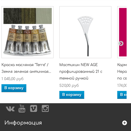
Краска масляная "Terre" /
Мастихин NEW AGE
Кармин
Земля зеленая античная...
профилированный 21 с
Нераст
темной ручкой
по све
1 045,00 руб
520,00 руб
174,00 
В корзину
В корзину
В кор
Информация