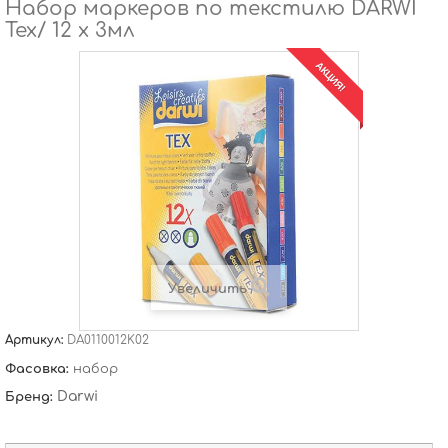
Набор маркеров по текстилю DARWI
Tex/ 12 х 3мл
АКЦИЯ!
Увеличить
Артикул:
DA0110012K02
Фасовка:
набор
Darwi
Бренд: