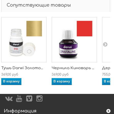
Сопутствующие товары
Тушь Darwi Золото...
Чернила Киноварь ...
Держа
369,00 руб
369,00 руб
755,00
В корзину
В корзину
В кор
Информация