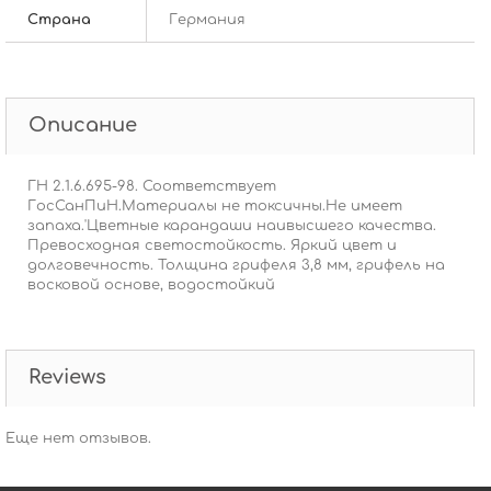
Страна
Германия
Описание
ГН 2.1.6.695-98. Соответствует
ГосСанПиН.Материалы не токсичны.Не имеет
запаха.'Цветные карандаши наивысшего качества.
Превосходная светостойкость. Яркий цвет и
долговечность. Толщина грифеля 3,8 мм, грифель на
восковой основе, водостойкий
Reviews
Еще нет отзывов.