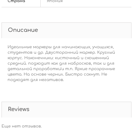
Страна
Япония
Описание
Идеальные маркеры для начинающих, учащихся,
студентов и др. Двусторонний маркер. Круглый
корпус. Наконечники: кисточный и скошенный
средний. подходит как для набросков, так и для
детальной проработки'и т.п. Яркие прозрачные
цвета. На основе чернил. Быстро сохнут. Не
подходят для негативов.
Reviews
Еще нет отзывов.