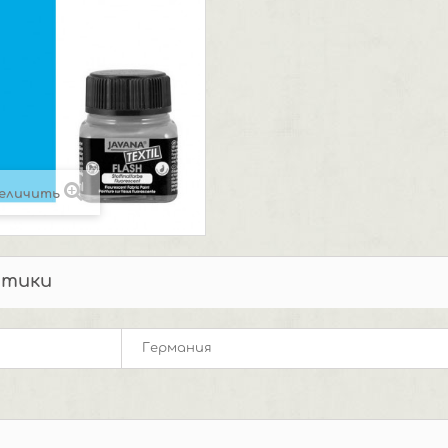
еличить
стики
Германия