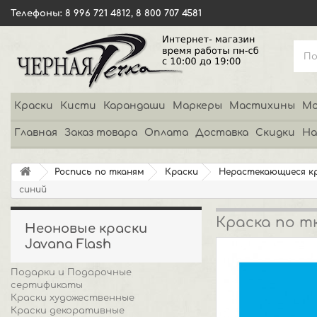
Телефоны: 8 996 721 4812, 8 800 707 4581
Краски
Кисти
Карандаши
Маркеры
Мастихины
Мо
Главная
Заказ товара
Оплата
Доставка
Скидки
На
Роспись по тканям
Краски
Нерастекающиеся к
синий
Краска по тк
Неоновые краски
Javana Flash
Подарки и Подарочные
сертификаты
Краски художественные
Краски декоративные