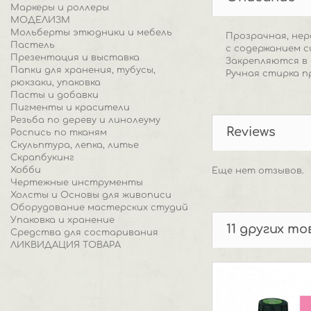
Маркеры и роллеры
МОДЕЛИЗМ
Мольберты этюдники и мебель
Прозрачная, нер
Пастель
с содержанием с
Презентация и выставка
Закрепляются в р
Папки для хранения, тубусы,
Ручная стирка п
рюкзаки, упаковка
Пасты и добавки
Пигменты и красители
Резьба по дереву и линолеуму
Reviews
Роспись по тканям
Скульптура, лепка, литье
Скрапбукинг
Хобби
Еще нет отзывов.
Чертежные инструменты
Холсты и Основы для живописи
Оборудование мастерских студий
Упаковка и хранение
11 других т
Средства для состаривания
ЛИКВИДАЦИЯ ТОВАРА