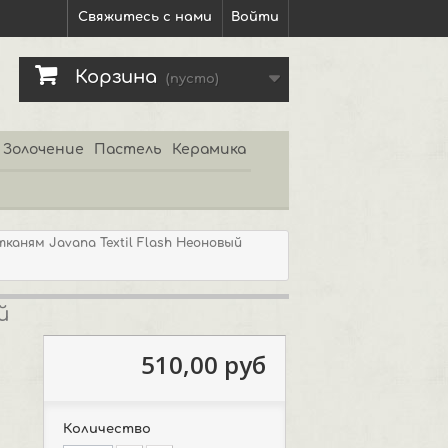
Свяжитесь с нами
Войти
Корзина
(пусто)
Золочение
Пастель
Керамика
тканям Javana Textil Flash Неоновый
й
510,00 руб
Количество