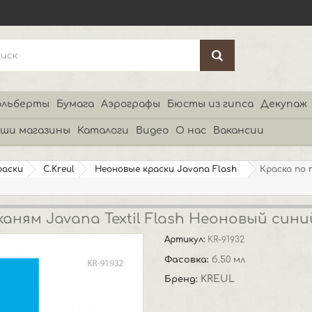
льберты
Бумага
Аэрографы
Бюсты из гипса
Декупаж
ши магазины
Каталоги
Видео
О нас
Вакансии
раски
C.Kreul
Неоновые краски Javana Flash
Краска по 
аням Javana Textil Flash Неоновый сини
Артикул:
KR-91932
Фасовка:
б.50 мл
KREUL
Бренд: