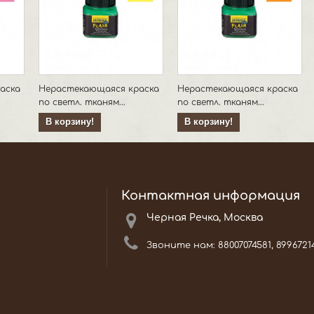
аска
Нерастекающаяся краска
Нерастекающаяся краска
по светл. тканям...
по светл. тканям...
В корзину!
В корзину!
Контактная информация
Черная Речка, Москва
Звоните нам:
88007074581, 8996721