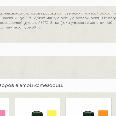
астекающаяся, яркая красока для светлых тканей. Подходят
интетики до 20%. Дают мягкую ровную поверхность. На водн
азогретой духовке (150°C, 8 мин.) или утюгом с изнаночной ст
ри температуре 60 °C.
оваров в этой категории: