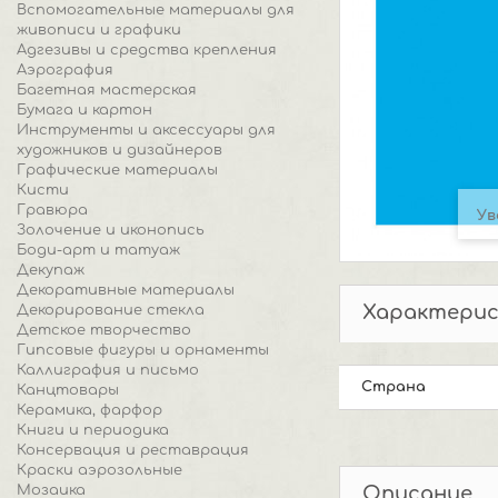
Вспомогательные материалы для
живописи и графики
Адгезивы и средства крепления
Аэрография
Багетная мастерская
Бумага и картон
Инструменты и аксессуары для
художников и дизайнеров
Графические материалы
Кисти
Гравюра
Ув
Золочение и иконопись
Боди-арт и татуаж
Декупаж
Декоративные материалы
Характери
Декорирование стекла
Детское творчество
Гипсовые фигуры и орнаменты
Каллиграфия и письмо
Страна
Канцтовары
Керамика, фарфор
Книги и периодика
Консервация и реставрация
Краски аэрозольные
Мозаика
Описание