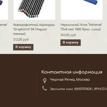
ense"
Акваграфитный карандаш
Чернильный блок "Inktense"
"Graphitint" 04 Индиго
75х8 мм/ 1000 Ярко- синий
темный
183,00 руб
212,00 руб
В корзину
В корзину
Контактная информация
Черная Речка, Москва
Звоните нам:
88007074581, 8996721