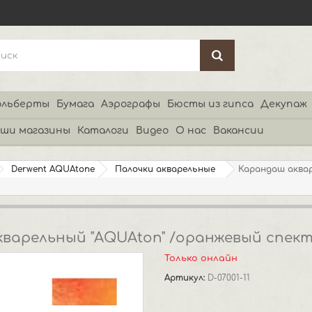
льберты
Бумага
Аэрографы
Бюсты из гипса
Декупаж
ши магазины
Каталоги
Видео
О нас
Вакансии
Derwent AQUAtone
Палочки акварельные
Карандаш аквар
варельный "AQUAton" /оранжевый спек
Только онлайн
Артикул:
D-07001-11