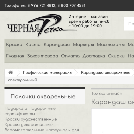
Телефоны: 8 996 721 4812, 8 800 707 4581
Краски
Кисти
Карандаши
Маркеры
Мастихины
Мо
Главная
Заказ товара
Оплата
Доставка
Скидки
На
Графические материалы
Карандаши акварельные
спектральный
Только онлайн
Палочки акварельные
Карандаш ак
Подарки и Подарочные
сертификаты
Краски художественные
Краски декоративные
Вспомогательные материалы для