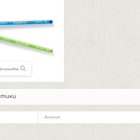
еличить
стики
Англия