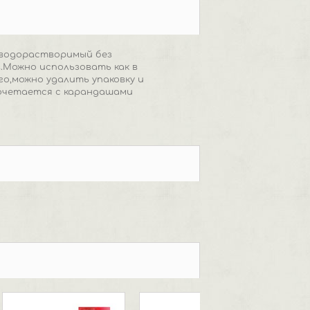
 водорастворимый без
.Можно использовать как в
го,можно удалить упаковку и
сочетается с карандашами