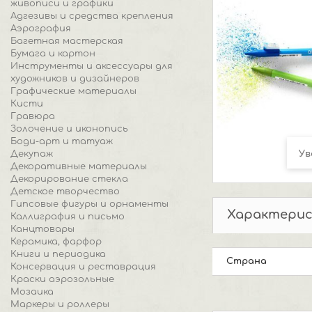
живописи и графики
Адгезивы и средства крепления
Аэрография
Багетная мастерская
Бумага и картон
Инструменты и аксессуары для
художников и дизайнеров
Графические материалы
Кисти
Гравюра
Золочение и иконопись
Боди-арт и татуаж
Декупаж
Ув
Декоративные материалы
Декорирование стекла
Детское творчество
Гипсовые фигуры и орнаменты
Характери
Каллиграфия и письмо
Канцтовары
Керамика, фарфор
Книги и периодика
Страна
Консервация и реставрация
Краски аэрозольные
Мозаика
Маркеры и роллеры