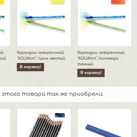
ый
Карандаш акварельный
Карандаш акварельный
ний
"AQUAton" /цинк желтый
"AQUAton" /киноварь
темный
В корзину!
В корзину!
 этого товара так же приобрели: