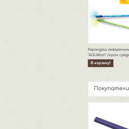
Карандаш акварельн
"AQUAton" /хром сред
В корзину!
Покупатели