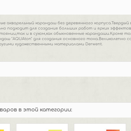
ые акварельный карандаш без деревянного корпуса.Твердый
но подходит для создания больших работ и ярких эффектов
тоянии,так и в сухом,как обыкновенные карандаши.Кроме то
ндаш "AQUAton" для создания основного тона.Великолепно 
 другими художественными материалами Derwent.
оваров в этой категории: