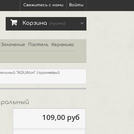
Свяжитесь с нами
Войти
Корзина
(пусто)
Золочение
Пастель
Керамика
ельный "AQUAton" /оранжевый
тральный
109,00 руб