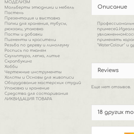
МОДЕЛИЗМ
Описание
Мольберты этюдники и мебель
Пастель
Презентация и выставка
Папки для хранения, тубусы,
Профессиональн
рюкзаки, упаковка
примесей.Идеаль
Пасты и добавки
увлажненном'сос
Пигменты и красители
применять кара
Резьба по дереву и линолеуму
"WaterColour" и
Роспись по тканям
Скульптура, лепка, литье
Скрапбукинг
Хобби
Reviews
Чертежные инструменты
Холсты и Основы для живописи
Оборудование мастерских студий
Еще нет отзывов.
Упаковка и хранение
Средства для состаривания
ЛИКВИДАЦИЯ ТОВАРА
18 других т