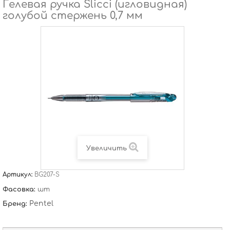
Гелевая ручка Slicci (игловидная)
голубой стержень 0,7 мм
Увеличить
Артикул:
BG207-S
Фасовка:
шт
Pentel
Бренд: