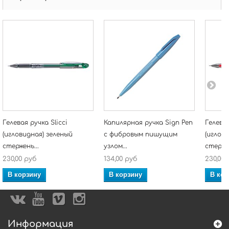
Гелевая ручка Slicci
Капилярная ручка Sign Pen
Гелевая
(игловидная) зеленый
с фибровым пишущим
(иглов
стержень...
узлом...
стержен
230,00 руб
134,00 руб
230,00 
В корзину
В корзину
В кор
Информация