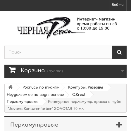
Войти
Корзина
(пусто)
Роспись по тканям
Контуры, Резервы
Неудаляемые на водн. основе
C.Kreul
Перламутровые
Контурная перламутр. краска в тубе
"Javana Konturenfarben" ЗОЛОТАЯ 20 мл
Перламутровые