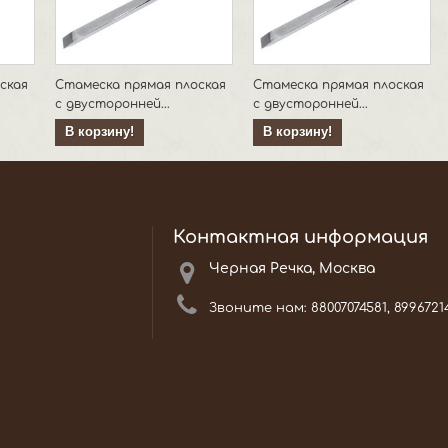
ская
Стамеска прямая плоская
Стамеска прямая плоская
с двусторонней...
с двусторонней...
В корзину!
В корзину!
Контактная информация
Черная Речка, Москва
Звоните нам:
88007074581, 8996721