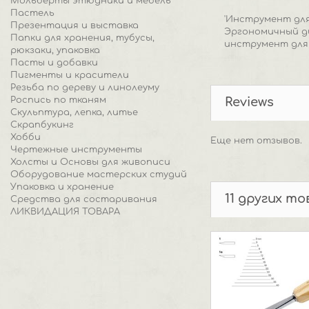
Мольберты этюдники и мебель
Пастель
'Инструмент для
Презентация и выставка
Эргономичный д
Папки для хранения, тубусы,
инструмент для 
рюкзаки, упаковка
Пасты и добавки
Пигменты и красители
Резьба по дереву и линолеуму
Роспись по тканям
Reviews
Скульптура, лепка, литье
Скрапбукинг
Хобби
Еще нет отзывов.
Чертежные инструменты
Холсты и Основы для живописи
Оборудование мастерских студий
Упаковка и хранение
11 других т
Средства для состаривания
ЛИКВИДАЦИЯ ТОВАРА