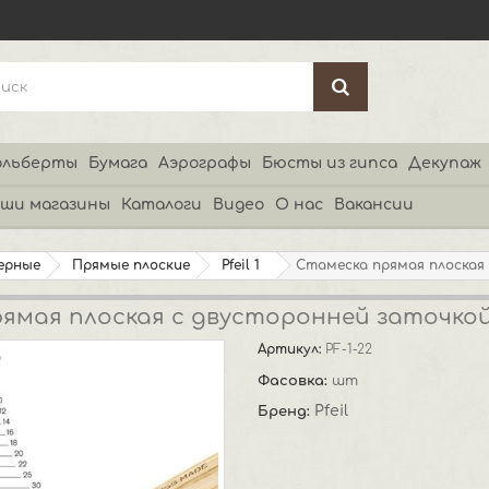
льберты
Бумага
Аэрографы
Бюсты из гипса
Декупаж
ши магазины
Каталоги
Видео
О нас
Вакансии
ерные
Прямые плоские
Pfeil 1
Стамеска прямая плоская с
мая плоская с двусторонней заточкой P
Артикул:
PF-1-22
Фасовка:
шт
Pfeil
Бренд: