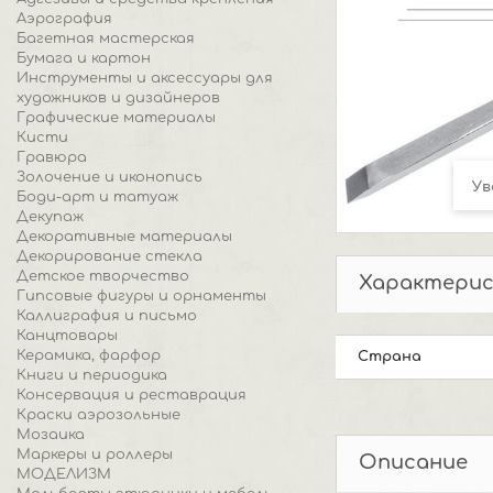
Аэрография
Багетная мастерская
Бумага и картон
Инструменты и аксессуары для
художников и дизайнеров
Графические материалы
Кисти
Гравюра
Золочение и иконопись
Ув
Боди-арт и татуаж
Декупаж
Декоративные материалы
Декорирование стекла
Детское творчество
Характери
Гипсовые фигуры и орнаменты
Каллиграфия и письмо
Канцтовары
Керамика, фарфор
Страна
Книги и периодика
Консервация и реставрация
Краски аэрозольные
Мозаика
Маркеры и роллеры
Описание
МОДЕЛИЗМ