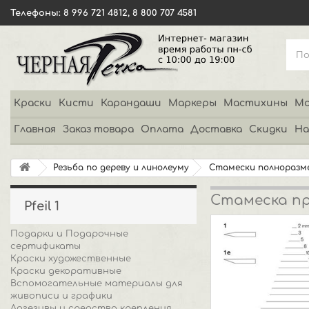
Телефоны: 8 996 721 4812, 8 800 707 4581
Краски
Кисти
Карандаши
Маркеры
Мастихины
Мо
Главная
Заказ товара
Оплата
Доставка
Скидки
На
Резьба по дереву и линолеуму
Стамески полноразм
Стамеска пря
Pfeil 1
Подарки и Подарочные
сертификаты
Краски художественные
Краски декоративные
Вспомогательные материалы для
живописи и графики
Адгезивы и средства крепления