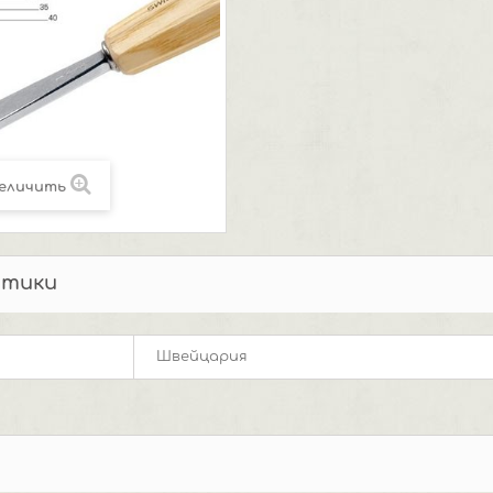
еличить
стики
Швейцария