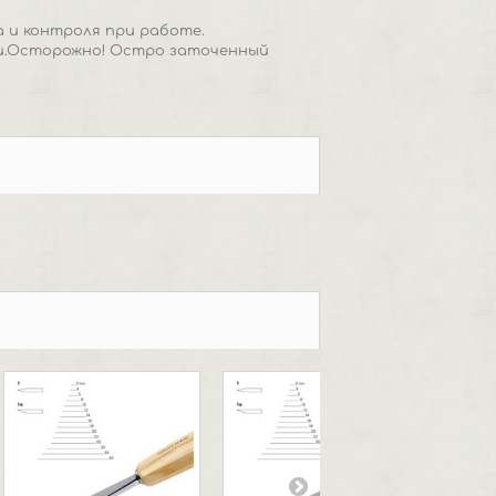
а и контроля при работе.
и.Осторожно! Остро заточенный