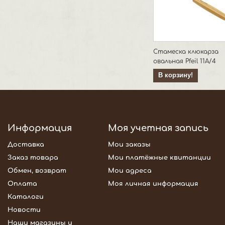
Стамеска клюкарза
овальная Pfeil 11А/4
В корзину!
Информация
Моя учетная запись
Доставка
Мои заказы
Заказ товара
Мои платёжные квитанции
Обмен, возврат
Мои адреса
Оплата
Моя личная информация
Каталоги
Новости
Наши магазины и