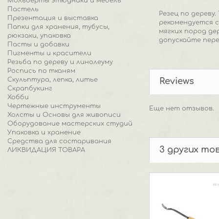
Мольберты этюдники и мебель
Пастель
Резец по дереву
Презентация и выставка
рекомендуется с
Папки для хранения, тубусы,
мягких пород де
рюкзаки, упаковка
допускайте пере
Пасты и добавки
Пигменты и красители
Резьба по дереву и линолеуму
Роспись по тканям
Скульптура, лепка, литье
Reviews
Скрапбукинг
Хобби
Чертежные инструменты
Еще нет отзывов.
Холсты и Основы для живописи
Оборудование мастерских студий
Упаковка и хранение
Средства для состаривания
3 других то
ЛИКВИДАЦИЯ ТОВАРА