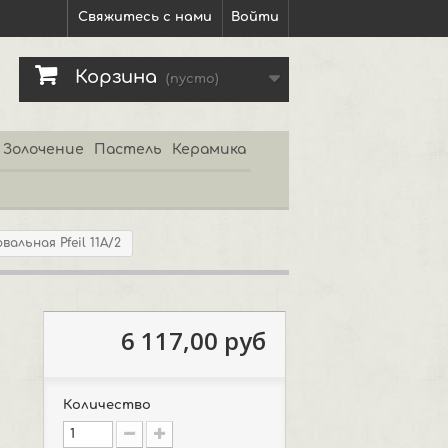
Свяжитесь с нами
Войти
Корзина
(пусто)
Золочение
Пастель
Керамика
альная Pfeil 11А/2
6 117,00 руб
Количество