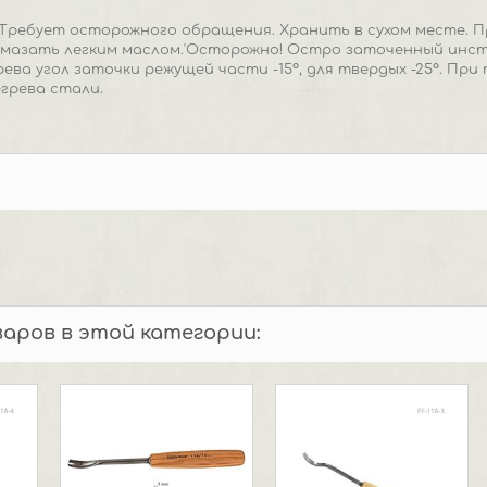
. Требует осторожного обращения. Хранить в сухом месте. 
мазать легким маслом.'Осторожно! Остро заточенный инстр
рева угол заточки режущей части -15°, для твердых -25°. Пр
грева стали.
варов в этой категории: