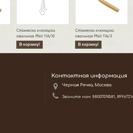
Стамеска клюкарза
Стамеска клюкарза
овальная Pfeil 11А/10
овальная Pfeil 11А/3
В корзину!
В корзину!
Контактная информация
Черная Речка, Москва
Звоните нам:
88007074581, 8996721