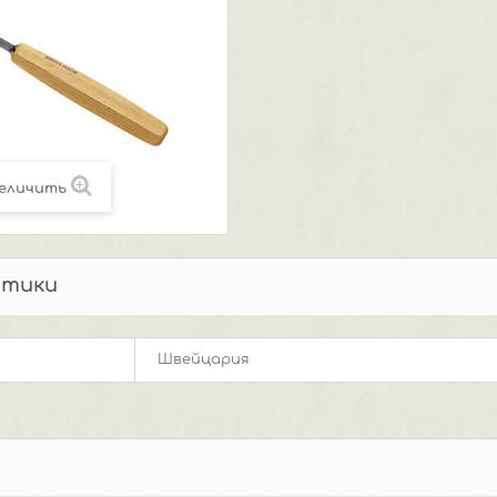
еличить
стики
Швейцария