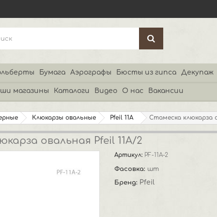
льберты
Бумага
Аэрографы
Бюсты из гипса
Декупаж
ши магазины
Каталоги
Видео
О нас
Вакансии
ерные
Клюкарзы овальные
Pfeil 11А
Стамеска клюкарза ов
карза овальная Pfeil 11А/2
Артикул:
PF-11А-2
Фасовка:
шт
Pfeil
Бренд: