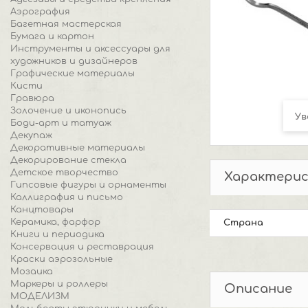
Аэрография
Багетная мастерская
Бумага и картон
Инструменты и аксессуары для
художников и дизайнеров
Графические материалы
Кисти
Гравюра
Золочение и иконопись
Ув
Боди-арт и татуаж
Декупаж
Декоративные материалы
Декорирование стекла
Детское творчество
Характери
Гипсовые фигуры и орнаменты
Каллиграфия и письмо
Канцтовары
Керамика, фарфор
Страна
Книги и периодика
Консервация и реставрация
Краски аэрозольные
Мозаика
Маркеры и роллеры
Описание
МОДЕЛИЗМ