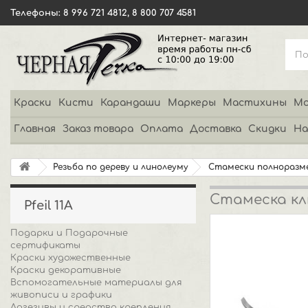
Телефоны: 8 996 721 4812, 8 800 707 4581
Краски
Кисти
Карандаши
Маркеры
Мастихины
Мо
Главная
Заказ товара
Оплата
Доставка
Скидки
На
Резьба по дереву и линолеуму
Стамески полноразм
Стамеска клю
Pfeil 11А
Подарки и Подарочные
сертификаты
Краски художественные
Краски декоративные
Вспомогательные материалы для
живописи и графики
Адгезивы и средства крепления