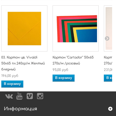
03. Картон цв. Vivaldi
Картон "Cartador" 50х65
Картон
50x65 пл.240гр/м Желтый
270г/м /розовый
270г/м
бледный
95,00 руб
231,00 
196,00 руб
В корзину
В кор
В корзину
Информация