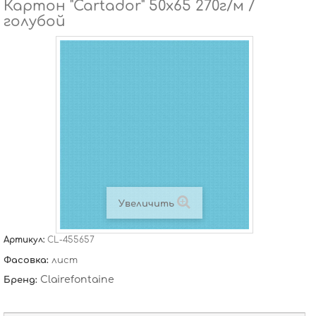
Картон "Cartador" 50х65 270г/м /
голубой
Увеличить
Артикул:
CL-455657
Фасовка:
лист
Clairefontaine
Бренд: