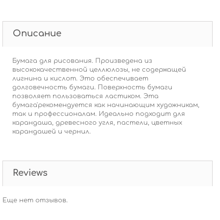
Описание
Бумага для рисования. Произведена из
высококачественной целлюлозы, не содержащей
лигнина и кислот. Это обеспечивает
долговечность бумаги. Поверхность бумаги
позволяет пользоваться ластиком. Эта
бумага'рекомендуется как начинающим художникам,
так и профессионалам. Идеально подходит для
карандаша, древесного угля, пастели, цветных
карандашей и чернил.
Reviews
Еще нет отзывов.