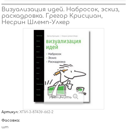
Визуализация идей. Набросок, эскиз,
раскадровка. Грегор Крисциан,
Несрин Шлемп-Улкер
Увеличить
Артикул:
ХПИ-3-87439-662-2
Фасовка:
шт