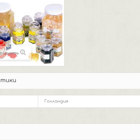
еличить
стики
Голландия