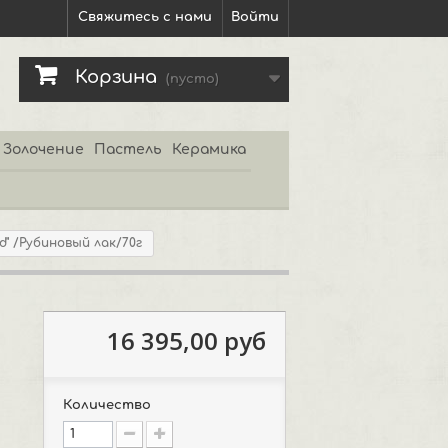
Свяжитесь с нами
Войти
Корзина
(пусто)
Золочение
Пастель
Керамика
d" /Рубиновый лак/70г
16 395,00 руб
Количество