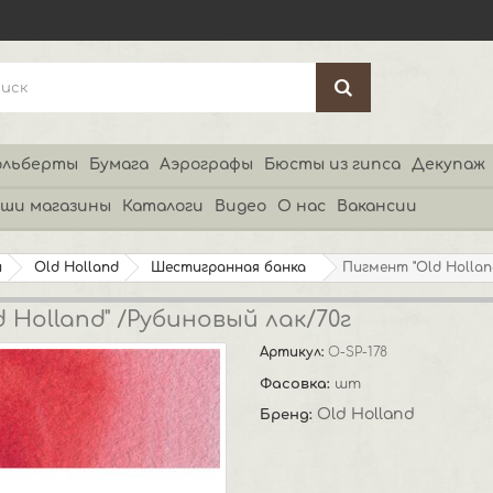
льберты
Бумага
Аэрографы
Бюсты из гипса
Декупаж
ши магазины
Каталоги
Видео
О нас
Вакансии
и
Old Holland
Шестигранная банка
Пигмент "Old Hollan
 Holland" /Рубиновый лак/70г
Артикул:
O-SP-178
Фасовка:
шт
Old Holland
Бренд: