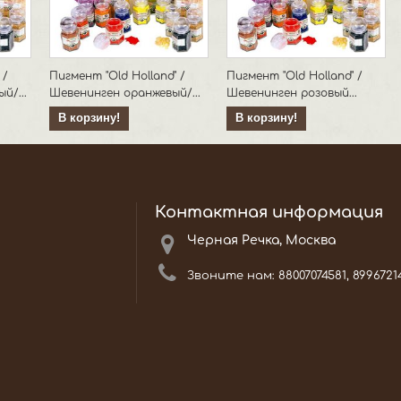
 /
Пигмент "Old Holland" /
Пигмент "Old Holland" /
й/...
Шевенинген оранжевый/...
Шевенинген розовый...
В корзину!
В корзину!
Контактная информация
Черная Речка, Москва
Звоните нам:
88007074581, 8996721