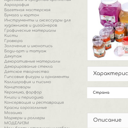
Аэрография
Багетная мастерская
Бумага и картон
Инструменты и аксессуары для
художников и дизайнеров
Графические материалы
Кисти
Гравюра
Золочение и иконопись
Ув
Боди-арт и татуаж
Декупаж
Декоративные материалы
Декорирование стекла
Детское творчество
Характери
Гипсовые фигуры и орнаменты
Каллиграфия и письмо
Канцтовары
Керамика, фарфор
Страна
Книги и периодика
Консервация и реставрация
Краски аэрозольные
Мозаика
Маркеры и роллеры
Описание
МОДЕЛИЗМ