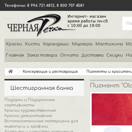
Телефоны: 8 996 721 4812, 8 800 707 4581
Краски
Кисти
Карандаши
Маркеры
Мастихины
Мо
Главная
Заказ товара
Оплата
Доставка
Скидки
На
Консервация и реставрация
Пигменты и красител
Пигмент "Old
Шестигранная банка
Подарки и Подарочные
сертификаты
Краски художественные
Краски декоративные
Вспомогательные материалы для
живописи и графики
Адгезивы и средства крепления