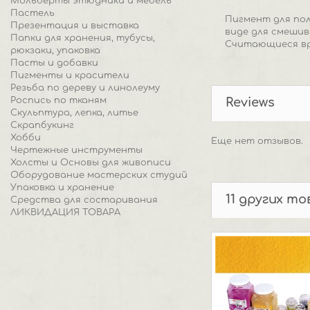
Мольберты этюдники и мебель
Пастель
Пигмент для пол
Презентация и выставка
виде для смеши
Папки для хранения, тубусы,
Считающиеся вр
рюкзаки, упаковка
Пасты и добавки
Пигменты и красители
Резьба по дереву и линолеуму
Роспись по тканям
Reviews
Скульптура, лепка, литье
Скрапбукинг
Хобби
Еще нет отзывов.
Чертежные инструменты
Холсты и Основы для живописи
Оборудование мастерских студий
Упаковка и хранение
11 других т
Средства для состаривания
ЛИКВИДАЦИЯ ТОВАРА