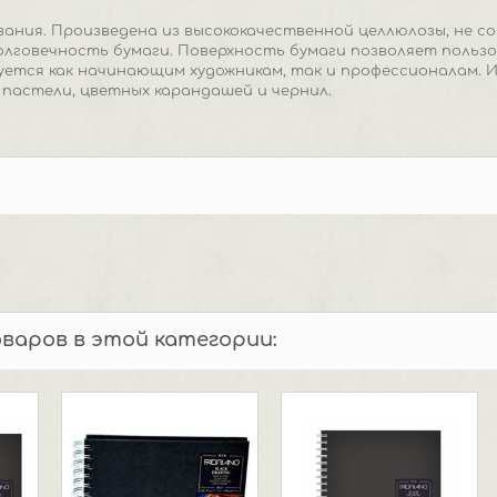
вания. Произведена из высококачественной целлюлозы, не с
лговечность бумаги. Поверхность бумаги позволяет польз
уется как начинающим художникам, так и профессионалам. 
, пастели, цветных карандашей и чернил.
оваров в этой категории: