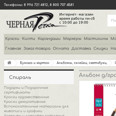
Телефоны: 8 996 721 4812, 8 800 707 4581
Краски
Кисти
Карандаши
Маркеры
Мастихины
Мо
Главная
Заказ товара
Оплата
Доставка
Скидки
На
Бумага и картон
Альбомы, склейки, скетчбуки,
Альбом д/гра
Спираль
Подарки и Подарочные
сертификаты
Краски художественные
Краски декоративные
Вспомогательные материалы для
живописи и графики
Адгезивы и средства крепления