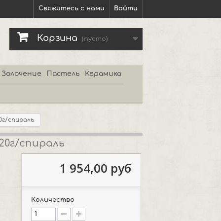
Свяжитесь с нами
Войти
Корзина
(пусто)
Золочение
Пастель
Керамика
20г/спираль
120г/спираль
1 954,00 руб
Количество