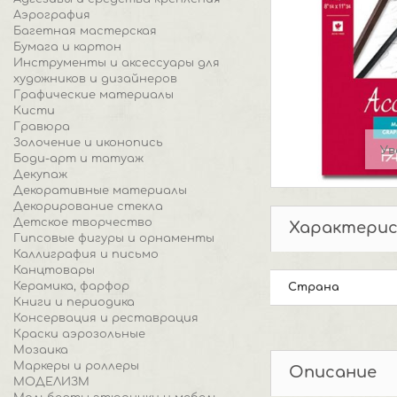
Аэрография
Багетная мастерская
Бумага и картон
Инструменты и аксессуары для
художников и дизайнеров
Графические материалы
Кисти
Гравюра
Золочение и иконопись
Ув
Боди-арт и татуаж
Декупаж
Декоративные материалы
Декорирование стекла
Детское творчество
Характери
Гипсовые фигуры и орнаменты
Каллиграфия и письмо
Канцтовары
Керамика, фарфор
Страна
Книги и периодика
Консервация и реставрация
Краски аэрозольные
Мозаика
Маркеры и роллеры
Описание
МОДЕЛИЗМ