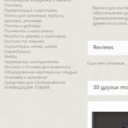
Мольберты этюдники и мебель
Пастель
Бумага для рисо
Презентация и выставка
обеспечивает до
Папки для хранения, тубусы,
бумага'рекоменд
рюкзаки, упаковка
древесного угля
Пасты и добавки
Пигменты и красители
Резьба по дереву и линолеуму
Роспись по тканям
Скульптура, лепка, литье
Reviews
Скрапбукинг
Хобби
Чертежные инструменты
Еще нет отзывов.
Холсты и Основы для живописи
Оборудование мастерских студий
Упаковка и хранение
Средства для состаривания
30 других т
ЛИКВИДАЦИЯ ТОВАРА