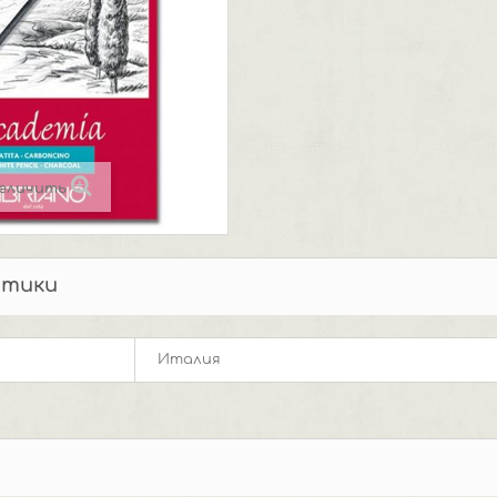
еличить
стики
Италия