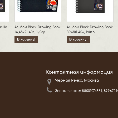
illo
Альбом Black Drawing Book
Альбом Black Drawing Book
14,48х21 40л, 190гр
30х301 40л, 190гр
В корзину!
В корзину!
Контактная информация
Черная Речка, Москва
Звоните нам:
88007074581, 8996721