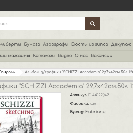
льберты
Бумага
Аэрографы
Бюсты из гипса
Декупаж
ши магазины
Каталоги
Видео
О нас
Вакансии
Спираль
Альбом д/графики "SCHIZZI Accademia" 29,7x42см.50л 1
фики "SCHIZZI Accademia" 29,7x42см.50л 
Артикул:
F-44122942
Фасовка:
шт
Fabriano
Бренд: