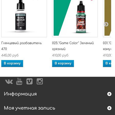
Глянцевый разбавитель
025."Game Color" Зеленый
031."Ga
470
грязный
камуф
445,00 руб
410,00 руб
410,00 
В корзину
В корзину
В кор
Информация
Моя учетная запись