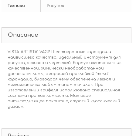
Техники
Рисунок
Описание
VISTA-ARTISTA" VAGP Шестигранные карандаши
наивысшего качества, идеальный инструмент для
рисунка, эскизов и чертежей. Корпус изготовлен из
качественной, химически необработанной
древесины липы, с хорошей проклейкой "тела"
карандаша, благодаря чему обеспечена легкая и
мягкаязаточка любым типом точилок. При
изготовлении грифеля использована специальная
система против ломкости. Матовое
антискользящее покрытие, строгий классический
дизайн.