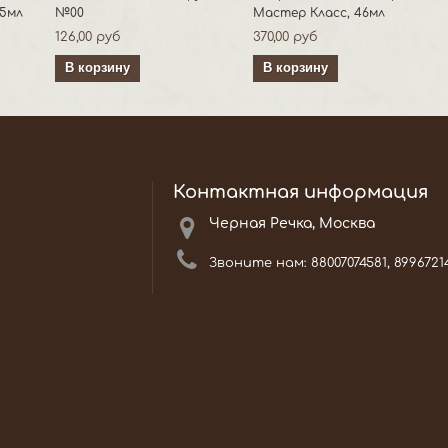
45мл
№00
Мастер Класс, 46мл
126,00 руб
370,00 руб
В корзину
В корзину
Контактная информация
Черная Речка, Москва
Звоните нам:
88007074581, 8996721