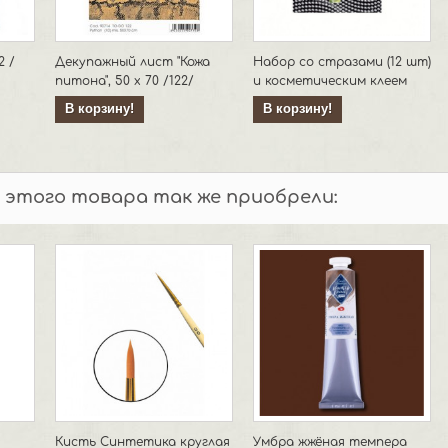
2 /
Декупажный лист "Кожа
Набор со стразами (12 шт)
питона", 50 х 70 /122/
и косметическим клеем
В корзину!
В корзину!
 этого товара так же приобрели:
Кисть Синтетика круглая
Умбра жжёная темпера