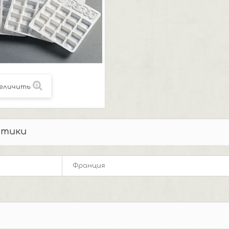
еличить
стики
Франция