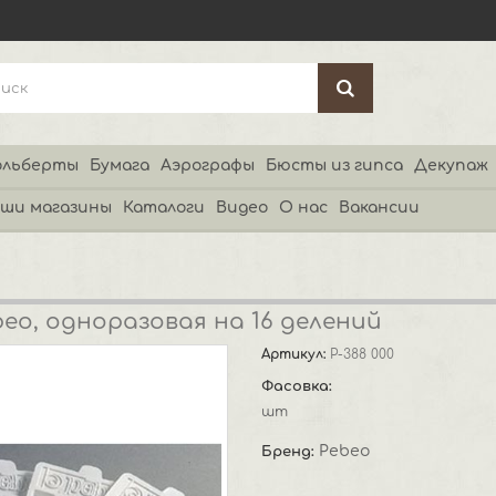
льберты
Бумага
Аэрографы
Бюсты из гипса
Декупаж
ши магазины
Каталоги
Видео
О нас
Вакансии
eo, одноразовая на 16 делений
Артикул:
P-388 000
Фасовка:
шт
Pebeo
Бренд: