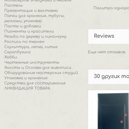
Мольберты этюдники и мебель
Пастель
Палитра однораз
Презентация и выставка
Папки для хранения, тубусы,
рюкзаки, упаковка
Пасты и добавки
Пигменты и красители
Reviews
Резьба по дереву и линолеуму
Роспись по тканям
Скульптура, лепка, литье
Скрапбукинг
Еще нет отзывов.
Хобби
Чертежные инструменты
Холсты и Основы для живописи
Оборудование мастерских студий
30 других т
Упаковка и хранение
Средства для состаривания
ЛИКВИДАЦИЯ ТОВАРА