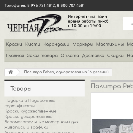
Телефоны: 8 996 721 4812, 8 800 707 4581
Краски
Кисти
Карандаши
Маркеры
Мастихины
Мо
Главная
Заказ товара
Оплата
Доставка
Скидки
На
Палитра Pebeo, одноразовая на 16 делений
Палитра Peb
Товары
Подарки и Подарочные
сертификаты
Краски художественные
Краски декоративные
Вспомогательные материалы для
живописи и графики
Адгезивы и средства крепления