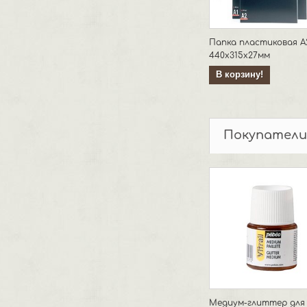
Папка пластиковая А
440х315х27мм
В корзину!
Покупатели
Медиум-глиттер для