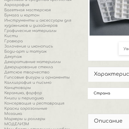
Аэрография
Багетная мастерская
Бумага и картон
Инструменты и аксессуары для
художников и дизайнеров
Графические материалы
Кисти
Гравюра
Золочение и иконопись
Ув
Боди-арт и татуаж
Декупаж
Декоративные материалы
Декорирование стекла
Детское творчество
Характери
Гипсовые фигуры и орнаменты
Каллиграфия и письмо
Канцтовары
Керамика, фарфор
Страна
Книги и периодика
Консервация и реставрация
Краски аэрозольные
Мозаика
Маркеры и роллеры
Описание
МОДЕЛИЗМ