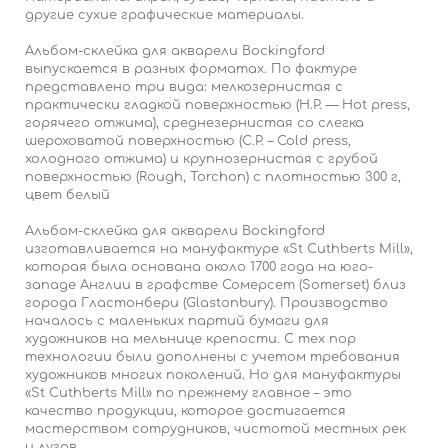
другие сухие графические материалы.
Альбом-склейка для акварели Bockingford
выпускается в разных форматах. По фактуре
представлено три вида: мелкозернистая с
практически гладкой поверхностью (H.P. — Hot press,
горячего отжима), среднезернистая со слегка
шероховатой поверхностью (C.P. – Cold press,
холодного отжима) и крупнозернистая с грубой
поверхностью (Rough, Torchon) с плотностью 300 г,
цвет белый
Альбом-склейка для акварели Bockingford
изготавливается на мануфактуре «St Cuthberts Mill»,
которая была основана около 1700 года на юго-
западе Англии в графстве Сомерсет (Somerset) близ
города Гластонбери (Glastonbury). Производство
началось с маленьких партий бумаги для
художников на мельнице крепости. С тех пор
технологии были дополнены с учетом требования
художников многих поколений. Но для мануфактуры
«St Cuthberts Mill» по прежнему главное – это
качество продукции, которое достигается
мастерством сотрудников, чистотой местных рек
и лугов