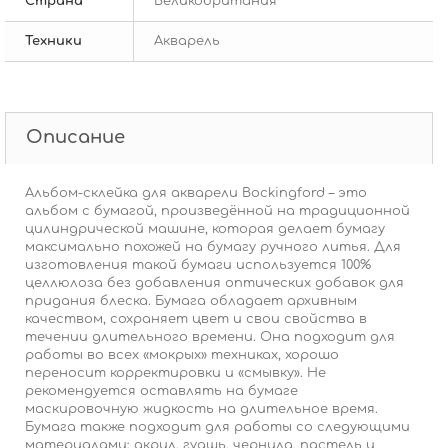
Страна
Великобритания
Техники
Акварель
Описание
Альбом-склейка для акварели Bockingford – это
альбом с бумагой, произведённой на традиционной
цилиндрической машине, которая делает бумагу
максимально похожей на бумагу ручного литья. Для
изготовления такой бумаги используется 100%
целлюлоза без добавления оптических добавок для
придания блеска. Бумага обладает архивным
качеством, сохраняет цвет и свои свойства в
течении длительного времени. Она подходит для
работы во всех «мокрых» техниках, хорошо
переносит корректировки и «смывку». Не
рекомендуется оставлять на бумаге
маскировочную жидкость на длительное время.
Бумага также подходит для работы со следующими
материалами: акрил, гуашь, чернила, пастель и