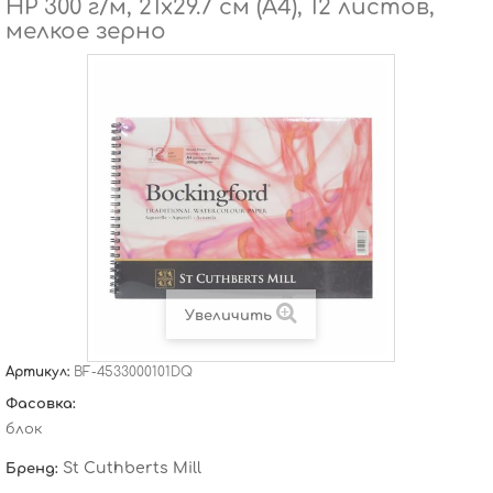
HP 300 г/м, 21х29.7 см (А4), 12 листов,
мелкое зерно
Увеличить
Артикул:
BF-4533000101DQ
Фасовка:
блок
St Cuthberts Mill
Бренд: