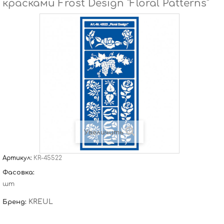
красками Frost Design "Floral Patterns"
Увеличить
Артикул:
KR-45522
Фасовка:
шт
KREUL
Бренд: