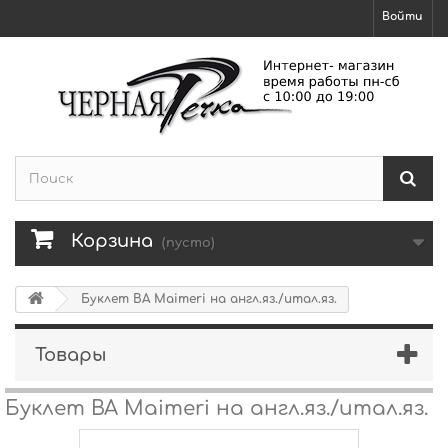
Войти
Корзина
(пусто)
Буклет ВА Maimeri на англ.яз./итал.яз.
Товары
Буклет ВА Maimeri на англ.яз./итал.яз.