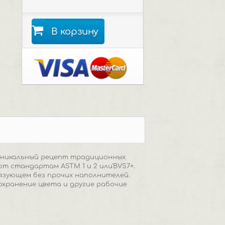
В корзину
 Уникальный рецепт традиционных
т стандартам ASTM 1 и 2 или'BVS7+.
язующем без прочих наполнителей.
сохранение цвета и другие рабочие