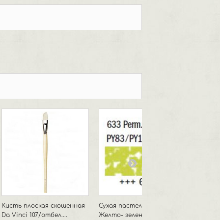
Кисть плоская скошенная
Сухая пастель "Рембрандт"
Сухая 
Da Vinci 107/отбел....
Желто- зеленая /5
Кармин