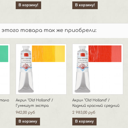
В корзину!
В корзину!
 этого товара так же приобрели:
Фтало
Акрил "Old Holland" /
Акрил "Old Holland" /
Гуммигут экстра
Кадмий красный средний
942,00 руб
2 983,00 руб
В корзину
В корзину