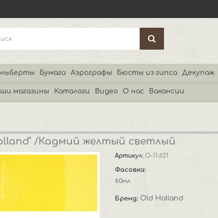
льберты
Бумага
Аэрографы
Бюсты из гипса
Декупаж
ши магазины
Каталоги
Видео
О нас
Вакансии
Holland" /Кадмий желтый светлый
Артикул:
O-11.621
Фасовка:
60мл
Old Holland
Бренд: