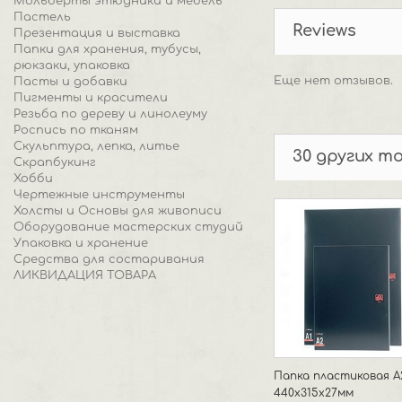
Мольберты этюдники и мебель
Пастель
Reviews
Презентация и выставка
Папки для хранения, тубусы,
рюкзаки, упаковка
Еще нет отзывов.
Пасты и добавки
Пигменты и красители
Резьба по дереву и линолеуму
Роспись по тканям
Скульптура, лепка, литье
30 других т
Скрапбукинг
Хобби
Чертежные инструменты
Холсты и Основы для живописи
Оборудование мастерских студий
Упаковка и хранение
Средства для состаривания
ЛИКВИДАЦИЯ ТОВАРА
Папка пластиковая А
440х315х27мм