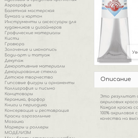
Аэрография
Багетная мастерская
Бумага и картон
Инструменты и аксессуары для
художников и дизайнеров
Графические материалы
Кисти
Гравюра
Золочение и иконопись
Ув
Боди-арт и татуаж
Декупаж
Декоративные материалы
Декорирование стекла
Детское творчество
Описание
Гипсовые фигуры и орнаменты
Каллиграфия и письмо
Канцтовары
Это результат 
Керамика, фарфор
акриловых красо
Книги и периодика
Каждая краска с
Консервация и реставрация
100% акриловая 
Краски аэрозольные
качества на выс
Мозаика
Маркеры и роллеры
МОДЕЛИЗМ