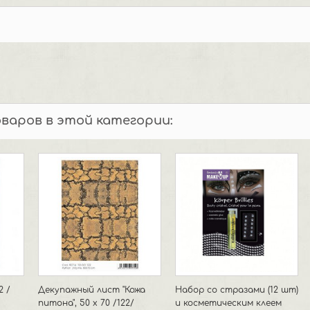
оваров в этой категории:
2 /
Декупажный лист "Кожа
Набор со стразами (12 шт)
питона", 50 х 70 /122/
и косметическим клеем