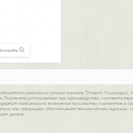
еличить
семилетних изысканий лучших химиков "Старой Голландии".
к. Пигменты,используемые при производстве, соответствую
одержит максимально возможное количество пигментов в св
смола, как связующее, обеспечивает великолепную адгезию, 
шем уровне.