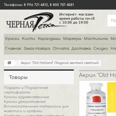
Телефоны: 8 996 721 4812, 8 800 707 4581
Краски
Кисти
Карандаши
Маркеры
Мастихины
Мо
Главная
Заказ товара
Оплата
Доставка
Скидки
На
Акрил "Old Holland" /Кадмий желтый светлый
Акрил "Old 
Товары
Подарки и Подарочные
сертификаты
Краски художественные
Краски декоративные
Вспомогательные материалы для
живописи и графики
Адгезивы и средства крепления