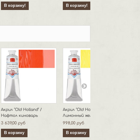
В корзину!
В корзину!
В кор
Акрил "Old Holland" /
Акрил "Old Holland" /
Акрил "
Нафтол киноварь
Лимонный желтый Бисмут
Пиррол
3 639,00 руб
998,00 руб
2 138,0
В корзину
В корзину
В кор