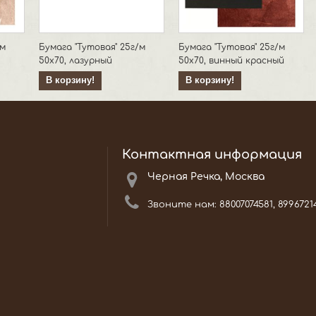
/м
Бумага "Тутовая" 25г/м
Бумага "Тутовая" 25г/м
50х70, лазурный
50х70, винный красный
В корзину!
В корзину!
Контактная информация
Черная Речка, Москва
Звоните нам:
88007074581, 8996721