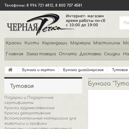
Телефоны: 8 996 721 4812, 8 800 707 4581
Краски
Кисти
Карандаши
Маркеры
Мастихины
Мо
Главная
Заказ товара
Оплата
Доставка
Скидки
На
Бумага и картон
Бумага дизайнерская
Тутовая
Бумага "Туто
Тутовая
Подарки и Подарочные
сертификаты
Краски художественные
Краски декоративные
Вспомогательные материалы для
живописи и графики
Адгезивы и средства крепления