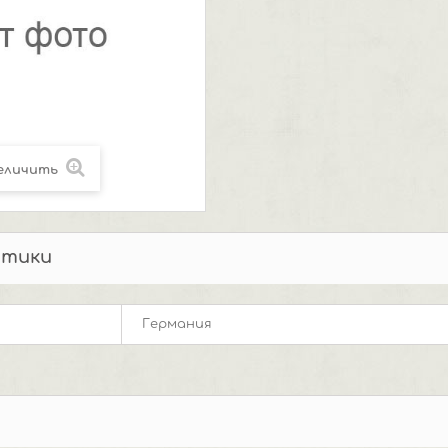
еличить
стики
Германия