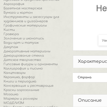
Аэрография
Багетная мастерская
Бумага и картон
Инструменты и аксессуары для
художников и дизайнеров
Графические материалы
Кисти
Гравюра
Золочение и иконопись
Ув
Боди-арт и татуаж
Декупаж
Декоративные материалы
Декорирование стекла
Детское творчество
Характери
Гипсовые фигуры и орнаменты
Каллиграфия и письмо
Канцтовары
Керамика, фарфор
Страна
Книги и периодика
Консервация и реставрация
Краски аэрозольные
Мозаика
Маркеры и роллеры
Описание
МОДЕЛИЗМ