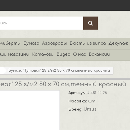
льберты
Бумага
Аэрографы
Бюсты из гипса
Декупаж
ши магазины
Каталоги
Видео
О нас
Вакансии
Бумага "Тутовая" 25 г/м2 50 х 70 см,темный красный
вая" 25 г/м2 50 х 70 см,темный красный
Артикул:
U 481 22 25
Фасовка:
шт
Ursus
Бренд: