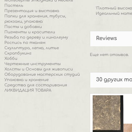
Мольберты этюдники и мебель
Пастель
'Плотный высок
Презентация и выставка
Идеальный мате
Папки для хранения, тубусы,
рюкзаки, упаковка
Пасты и добавки
Пигменты и красители
Резьба по дереву и линолеуму
Reviews
Роспись по тканям
Скульптура, лепка, литье
Скрапбукинг
Еще нет отзывов.
Хобби
Чертежные инструменты
Холсты и Основы для живописи
Оборудование мастерских студий
30 других т
Упаковка и хранение
Средства для состаривания
ЛИКВИДАЦИЯ ТОВАРА