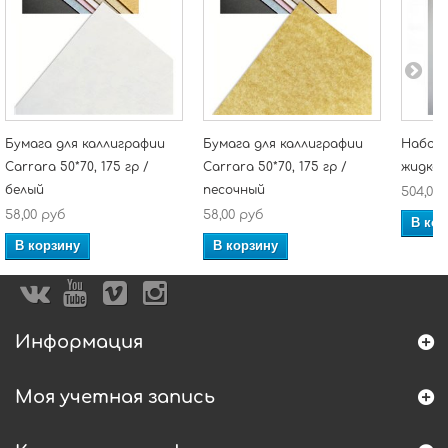
Бумага для каллиграфии
Бумага для каллиграфии
Набор.
Carrara 50*70, 175 гр /
Carrara 50*70, 175 гр /
жидкая 
белый
песочный
504,00
58,00 руб
58,00 руб
В кор
В корзину
В корзину
Информация
Моя учетная запись