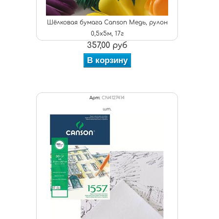
Шёлковая бумага Canson Медь, рулон
0,5х5м, 17г
357,00 руб
В корзину
Арт:
CN4127414
шт.