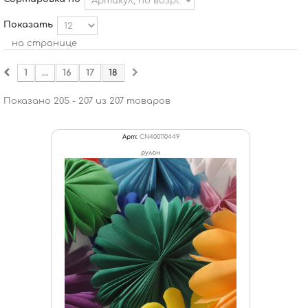
Показать
на странице
1
...
16
17
18
Показано 205 - 207 из 207 товаров
Арт:
CN400110449
рулон