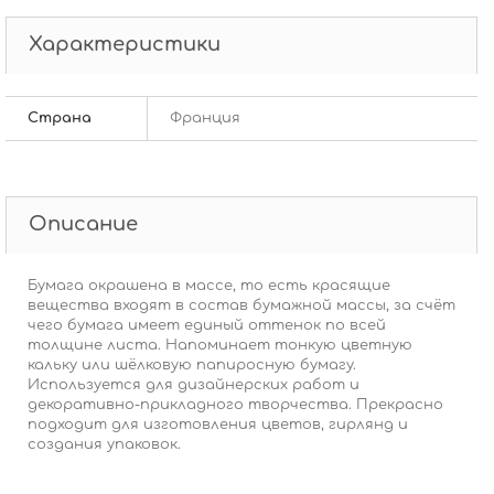
Характеристики
Страна
Франция
Описание
Бумага окрашена в массе, то есть красящие
вещества входят в состав бумажной массы, за счёт
чего бумага имеет единый оттенок по всей
толщине листа. Напоминает тонкую цветную
кальку или шёлковую папиросную бумагу.
Используется для дизайнерских работ и
декоративно-прикладного творчества. Прекрасно
подходит для изготовления цветов, гирлянд и
создания упаковок.