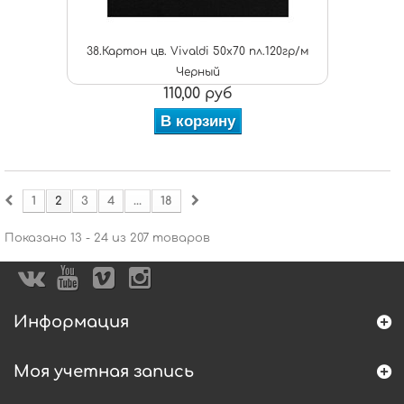
38.Картон цв. Vivaldi 50x70 пл.120гр/м
Черный
110,00 руб
В корзину
1
2
3
4
...
18
Показано 13 - 24 из 207 товаров
Информация
Моя учетная запись