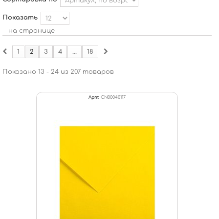
Показать
на странице
1
2
3
4
...
18
Показано 13 - 24 из 207 товаров
Арт:
CN00040117