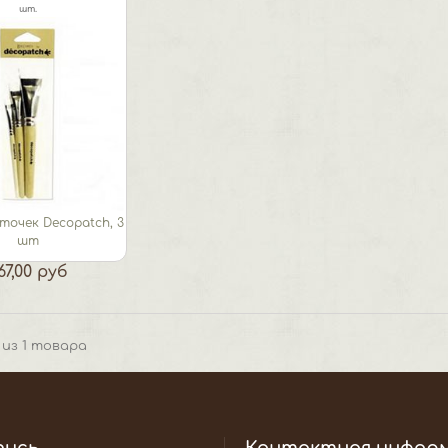
шт.
точек Decopatch, 3
шт
67,00 руб
1 из 1 товара
пись
Контактная инфор