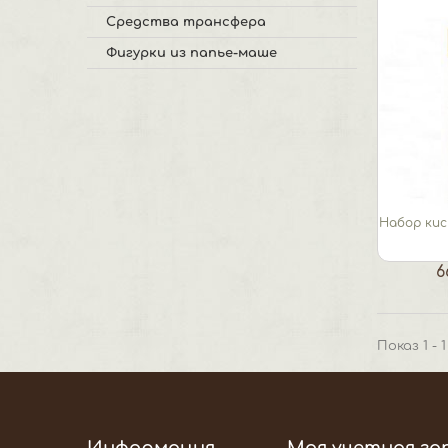
Средства трансфера
Фигурки из папье-маше
Набор кис
6
Показ 1 - 
Информация
Моя учетная за