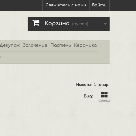
Свяжитесь с нами
Войти
Корзина
(пусто)
Декупаж
Золочение
Пастель
Керамика
и
Имеется 1 товар.
Вид:
Сетка