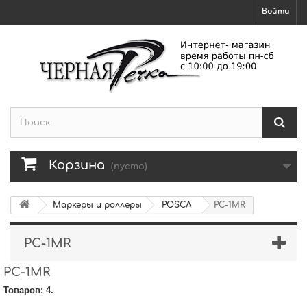
Войти
Корзина
(пусто)
Маркеры и роллеры
POSCA
PC-1MR
PC-1MR
PC-1MR
Товаров: 4.