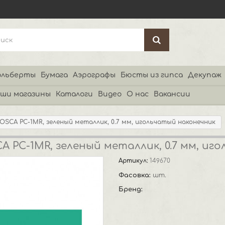
льберты
Бумага
Аэрографы
Бюсты из гипса
Декупаж
ши магазины
Каталоги
Видео
О нас
Вакансии
OSCA PC-1MR, зеленый металлик, 0.7 мм, игольчатый наконечник
A PC-1MR, зеленый металлик, 0.7 мм, иг
Артикул:
149670
Фасовка:
шт.
Бренд: