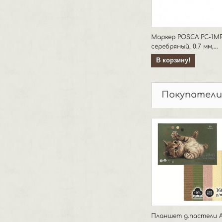
Маркер POSCA PC-1MR
серебряный, 0.7 мм,...
В корзину!
Покупатели
Планшет д.пастели 