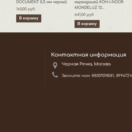
DOCUMENT 0,5 мм черный
карандашей KOH-I-NOOR
MONDELUZ 12...
160,00 руб
641,00 руб
В корзину
В корзину
Контактная информация
Черная Речка, Москва
Звоните нам:
88007074581, 8996721