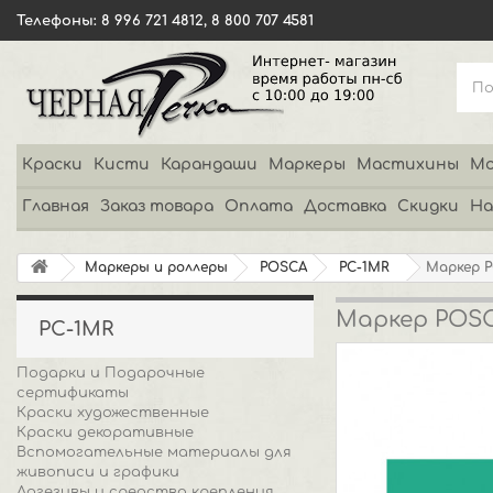
Телефоны: 8 996 721 4812, 8 800 707 4581
Краски
Кисти
Карандаши
Маркеры
Мастихины
Мо
Главная
Заказ товара
Оплата
Доставка
Скидки
На
Маркеры и роллеры
POSCA
PC-1MR
Маркер P
Маркер POSC
PC-1MR
Подарки и Подарочные
сертификаты
Краски художественные
Краски декоративные
Вспомогательные материалы для
живописи и графики
Адгезивы и средства крепления