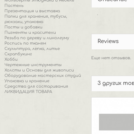
Мольберты этюдники и мебель
Пастель
Презентация и выставка
'
Папки для хранения, тубусы,
рюкзаки, упаковка
Пасты и добавки
Пигменты и красители
Резьба по дереву и линолеуму
Reviews
Роспись по тканям
Скульптура, лепка, литье
Скрапбукинг
Еще нет отзывов.
Хобби
Чертежные инструменты
Холсты и Основы для живописи
Оборудование мастерских студий
Упаковка и хранение
3 других то
Средства для состаривания
ЛИКВИДАЦИЯ ТОВАРА