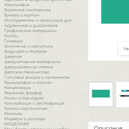
Аэрография
Багетная мастерская
Бумага и картон
Инструменты и аксессуары для
художников и дизайнеров
Графические материалы
Кисти
Гравюра
Золочение и иконопись
Ув
Боди-арт и татуаж
Декупаж
Декоративные материалы
Декорирование стекла
Детское творчество
Гипсовые фигуры и орнаменты
Каллиграфия и письмо
Канцтовары
Керамика, фарфор
Книги и периодика
Консервация и реставрация
Краски аэрозольные
Мозаика
Маркеры и роллеры
МОДЕЛИЗМ
Описание