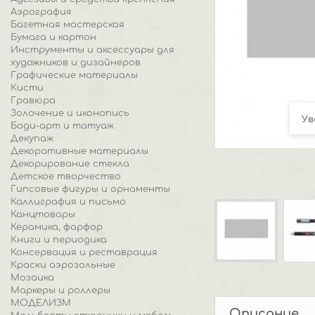
Аэрография
Багетная мастерская
Бумага и картон
Инструменты и аксессуары для
художников и дизайнеров
Графические материалы
Кисти
Гравюра
Золочение и иконопись
Ув
Боди-арт и татуаж
Декупаж
Декоративные материалы
Декорирование стекла
Детское творчество
Гипсовые фигуры и орнаменты
Каллиграфия и письмо
Канцтовары
Керамика, фарфор
Книги и периодика
Консервация и реставрация
Краски аэрозольные
Мозаика
Маркеры и роллеры
МОДЕЛИЗМ
Описание