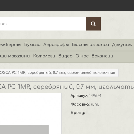
льберты
Бумага
Аэрографы
Бюсты из гипса
Декупаж
ши магазины
Каталоги
Видео
О нас
Вакансии
OSCA PC-1MR, серебряный, 0.7 мм, игольчатый наконечник
A PC-1MR, серебряный, 0.7 мм, игольчат
Артикул:
149674
Фасовка:
шт.
Бренд: