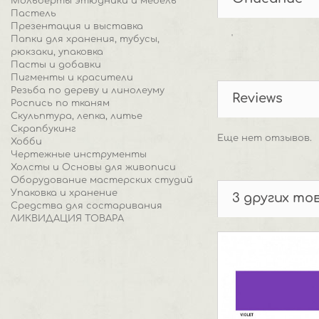
Мольберты этюдники и мебель
Пастель
Презентация и выставка
'
Папки для хранения, тубусы,
рюкзаки, упаковка
Пасты и добавки
Пигменты и красители
Резьба по дереву и линолеуму
Reviews
Роспись по тканям
Скульптура, лепка, литье
Скрапбукинг
Еще нет отзывов.
Хобби
Чертежные инструменты
Холсты и Основы для живописи
Оборудование мастерских студий
Упаковка и хранение
3 других то
Средства для состаривания
ЛИКВИДАЦИЯ ТОВАРА