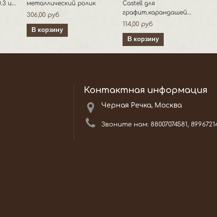
3 и...
металлический ролик
Castell для
графит.карандашей...
306,00 руб
114,00 руб
В корзину
В корзину
Контактная информация
Черная Речка, Москва
Звоните нам:
88007074581, 8996721