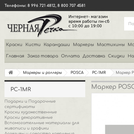
Телефоны: 8 996 721 4812, 8 800 707 4581
Краски
Кисти
Карандаши
Маркеры
Мастихины
Мо
Главная
Заказ товара
Оплата
Доставка
Скидки
На
Маркеры и роллеры
POSCA
PC-1MR
Маркер P
Маркер POSC
PC-1MR
Подарки и Подарочные
сертификаты
Краски художественные
Краски декоративные
Вспомогательные материалы для
живописи и графики
Адгезивы и средства крепления